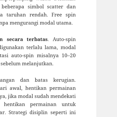
 beberapa simbol scatter dan
da taruhan rendah. Free spin
npa mengurangi modal utama.
in secara terbatas
. Auto-spin
igunakan terlalu lama, modal
tasi auto-spin misalnya 10–20
 sebelum melanjutkan.
nangan dan batas kerugian.
ari awal, hentikan permainan
ya, jika modal sudah mendekati
, hentikan permainan untuk
. Strategi disiplin seperti ini