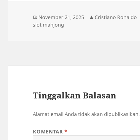
Diposkan
Penulis
November 21, 2025
Cristiano Ronaldo
pada
slot mahjong
Tinggalkan Balasan
Alamat email Anda tidak akan dipublikasikan.
KOMENTAR
*