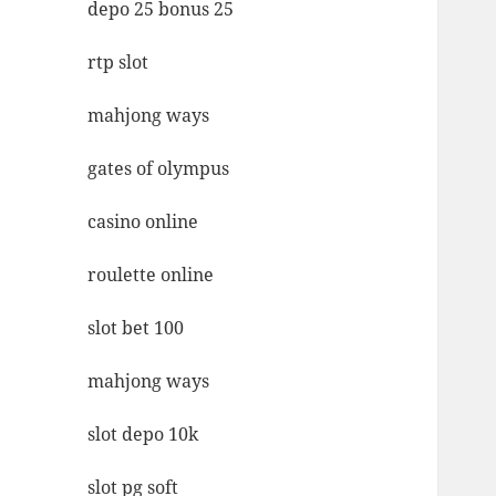
depo 25 bonus 25
rtp slot
mahjong ways
gates of olympus
casino online
roulette online
slot bet 100
mahjong ways
slot depo 10k
slot pg soft