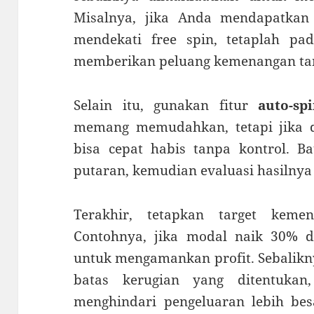
Misalnya, jika Anda mendapatkan
mendekati free spin, tetaplah pa
memberikan peluang kemenangan ta
Selain itu, gunakan fitur
auto-sp
memang memudahkan, tetapi jika d
bisa cepat habis tanpa kontrol. Ba
putaran, kemudian evaluasi hasilnya
Terakhir, tetapkan target keme
Contohnya, jika modal naik 30% d
untuk mengamankan profit. Sebalikn
batas kerugian yang ditentukan
menghindari pengeluaran lebih besar