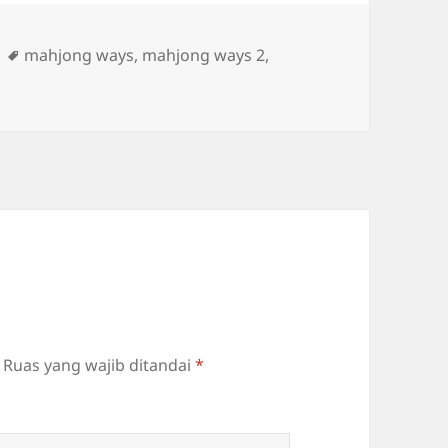
Tag
mahjong ways
,
mahjong ways 2
,
Ruas yang wajib ditandai
*