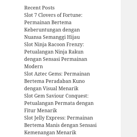
Recent Posts
Slot 7 Clovers of Fortune:
Permainan Bertema
Keberuntungan dengan
Nuansa Semanggi Hijau
Slot Ninja Racoon Frenzy:
Petualangan Ninja Rakun
dengan Sensasi Permainan
Modern
Slot Aztec Gems: Permainan
Bertema Peradaban Kuno
dengan Visual Menarik
Slot Gem Saviour Conquest:
Petualangan Permata dengan
Fitur Menarik
Slot Jelly Express: Permainan
Bertema Manis dengan Sensasi
Kemenangan Menarik