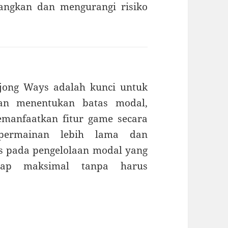
ngkan dan mengurangi risiko
jong Ways adalah kunci untuk
gan menentukan batas modal,
emanfaatkan fitur game secara
permainan lebih lama dan
s pada pengelolaan modal yang
tap maksimal tanpa harus