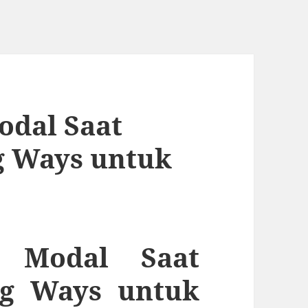
odal Saat
 Ways untuk
 Modal Saat
g Ways untuk