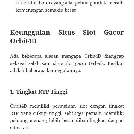
fitur-fitur bonus yang ada, peluang untuk meraih
kemenangan semakin besar.
Keunggulan Situs Slot Gacor
Orbit4D
Ada beberapa alasan mengapa Orbit4D dianggap
sebagai salah satu situs slot gacor terbaik. Berikut
adalah beberapa keunggulannya:
1. Tingkat RTP Tinggi
Orbit4D memiliki permainan slot dengan tingkat
RTP yang cukup tinggi, sehingga pemain memiliki
peluang menang lebih besar dibandingkan dengan
situs lain.