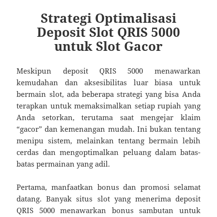
Strategi Optimalisasi
Deposit Slot QRIS 5000
untuk Slot Gacor
Meskipun deposit QRIS 5000 menawarkan
kemudahan dan aksesibilitas luar biasa untuk
bermain slot, ada beberapa strategi yang bisa Anda
terapkan untuk memaksimalkan setiap rupiah yang
Anda setorkan, terutama saat mengejar klaim
“gacor” dan kemenangan mudah. Ini bukan tentang
menipu sistem, melainkan tentang bermain lebih
cerdas dan mengoptimalkan peluang dalam batas-
batas permainan yang adil.
Pertama, manfaatkan bonus dan promosi selamat
datang. Banyak situs slot yang menerima deposit
QRIS 5000 menawarkan bonus sambutan untuk