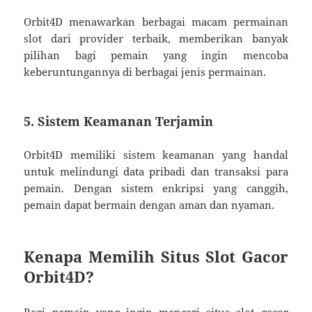
Orbit4D menawarkan berbagai macam permainan
slot dari provider terbaik, memberikan banyak
pilihan bagi pemain yang ingin mencoba
keberuntungannya di berbagai jenis permainan.
5. Sistem Keamanan Terjamin
Orbit4D memiliki sistem keamanan yang handal
untuk melindungi data pribadi dan transaksi para
pemain. Dengan sistem enkripsi yang canggih,
pemain dapat bermain dengan aman dan nyaman.
Kenapa Memilih Situs Slot Gacor
Orbit4D?