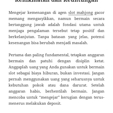
Mengejar kemenangan di agen
slot mahjong
gacor
memang mengasyikkan, namun bermain secara
bertanggung jawab adalah fondasi utama untuk
menjaga pengalaman tersebut tetap positif dan
berkelanjutan. Tanpa batasan yang jelas, potensi
kesenangan bisa berubah menjadi masalah.
Pertama dan paling fundamental, tetapkan anggaran
bermain dan patuhi dengan disiplin ketat.
Anggaplah uang yang Anda gunakan untuk bermain
slot sebagai biaya hiburan, bukan investasi. Jangan
pernah menggunakan uang yang seharusnya untuk
kebutuhan pokok atau dana darurat. Setelah
anggaran habis, berhentilah bermain. Jangan
mencoba untuk “mengejar” kerugian dengan terus-
menerus melakukan deposit.