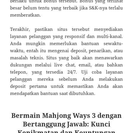
berlaku untuk bonus tersebut. Bonus yang terlihat
besar belum tentu yang terbaik jika S&K-nya terlalu
memberatkan.
Terakhir, pastikan situs tersebut menyediakan
layanan pelanggan yang responsif dan multi-kanal.
Anda mungkin memerlukan bantuan sewaktu-
waktu, entah itu mengenai deposit, penarikan, atau
masalah teknis. Situs yang baik akan menawarkan
dukungan melalui live chat, email, atau bahkan
telepon, yang tersedia 24/7. Uji coba layanan
pelanggan mereka sebelum Anda melakukan
deposit pertama untuk memastikan Anda akan
mendapatkan bantuan saat dibutuhkan.
Bermain Mahjong Ways 3 dengan
Bertanggung Jawab: Kunci
Kenikmatan dan Keuntungan