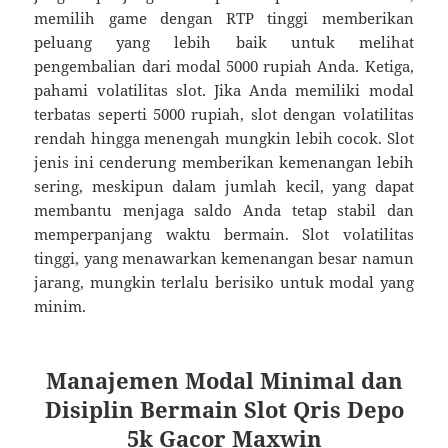
memilih game dengan RTP tinggi memberikan
peluang yang lebih baik untuk melihat
pengembalian dari modal 5000 rupiah Anda. Ketiga,
pahami volatilitas slot. Jika Anda memiliki modal
terbatas seperti 5000 rupiah, slot dengan volatilitas
rendah hingga menengah mungkin lebih cocok. Slot
jenis ini cenderung memberikan kemenangan lebih
sering, meskipun dalam jumlah kecil, yang dapat
membantu menjaga saldo Anda tetap stabil dan
memperpanjang waktu bermain. Slot volatilitas
tinggi, yang menawarkan kemenangan besar namun
jarang, mungkin terlalu berisiko untuk modal yang
minim.
Manajemen Modal Minimal dan
Disiplin Bermain Slot Qris Depo
5k Gacor Maxwin