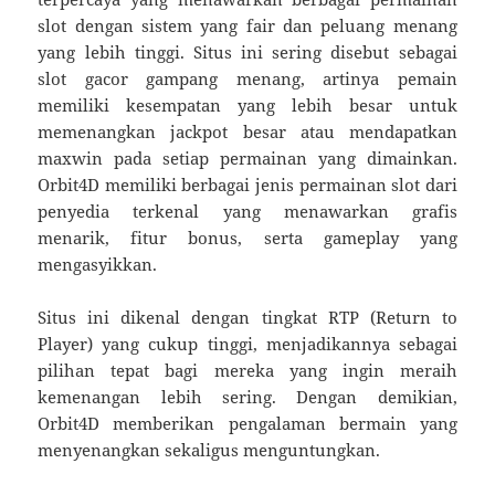
slot dengan sistem yang fair dan peluang menang
yang lebih tinggi. Situs ini sering disebut sebagai
slot gacor gampang menang, artinya pemain
memiliki kesempatan yang lebih besar untuk
memenangkan jackpot besar atau mendapatkan
maxwin pada setiap permainan yang dimainkan.
Orbit4D memiliki berbagai jenis permainan slot dari
penyedia terkenal yang menawarkan grafis
menarik, fitur bonus, serta gameplay yang
mengasyikkan.
Situs ini dikenal dengan tingkat RTP (Return to
Player) yang cukup tinggi, menjadikannya sebagai
pilihan tepat bagi mereka yang ingin meraih
kemenangan lebih sering. Dengan demikian,
Orbit4D memberikan pengalaman bermain yang
menyenangkan sekaligus menguntungkan.