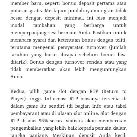
member baru, seperti bonus deposit pertama atau
putaran gratis. Meskipun jumlahnya mungkin tidak
besar dengan deposit minimal, ini bisa menjadi
modal tambahan yang berharga untuk
memperpanjang sesi bermain Anda. Pastikan untuk
membaca syarat dan ketentuan bonus dengan teliti,
terutama mengenai persyaratan turnover (jumlah
taruhan yang harus dicapai sebelum bonus bisa
ditarik). Bonus dengan turnover rendah atau yang
tidak memberatkan akan lebih menguntungkan
Anda.
Kedua, pilih game slot dengan RTP (Return to
Player) tinggi. Informasi RTP biasanya tersedia di
dalam game itu sendiri (di bagian info atau tabel
pembayaran) atau di ulasan slot online. Slot dengan
RTP di atas 96% secara statistik akan memberikan
pengembalian yang lebih baik kepada pemain dalam
jangka panjang. Meskipun deposit Anda kecil,