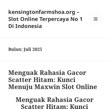
kensingtonfarmshoa.org –
Slot Online Terpercaya No 1
Di Indonesia
MENU
DAN
WIDGET
Bulan:
Juli 2025
Menguak Rahasia Gacor
Scatter Hitam: Kunci
Menuju Maxwin Slot Online
Menguak Rahasia Gacor
Scatter Hitam: Kunci