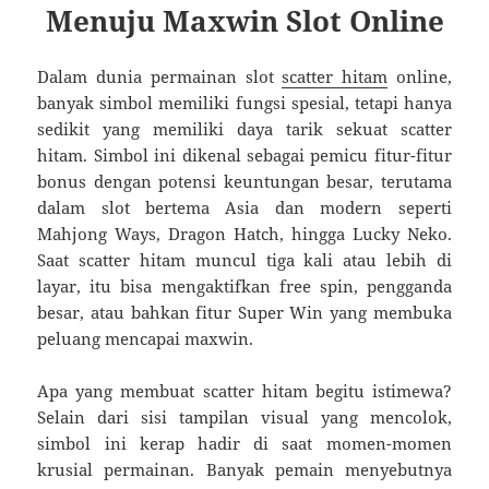
Menuju Maxwin Slot Online
Dalam dunia permainan slot
scatter hitam
online,
banyak simbol memiliki fungsi spesial, tetapi hanya
sedikit yang memiliki daya tarik sekuat scatter
hitam. Simbol ini dikenal sebagai pemicu fitur-fitur
bonus dengan potensi keuntungan besar, terutama
dalam slot bertema Asia dan modern seperti
Mahjong Ways, Dragon Hatch, hingga Lucky Neko.
Saat scatter hitam muncul tiga kali atau lebih di
layar, itu bisa mengaktifkan free spin, pengganda
besar, atau bahkan fitur Super Win yang membuka
peluang mencapai maxwin.
Apa yang membuat scatter hitam begitu istimewa?
Selain dari sisi tampilan visual yang mencolok,
simbol ini kerap hadir di saat momen-momen
krusial permainan. Banyak pemain menyebutnya