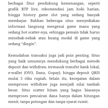
berbagai fitur pendukung kemenangan, seperti
grafik RTP live, rekomendasi jam hoki harian,
hingga history game slot yang sedang banyak
membayar. Bahkan beberapa situs menyediakan
informasi langsung mengenai game mana yang
sedang hot scatter-nya, sehingga pemain tidak harus
menebak-nebak atau buang modal di game yang
sedang “dingin”.
Kemudahan transaksi juga jadi poin penting. Situs
yang baik umumnya mendukung berbagai metode
deposit dan withdraw, termasuk transfer bank lokal,
e-wallet (OVO, Dana, Gopay), hingga deposit QRIS
mulai 5 ribu rupiah. Selain itu, kecepatan dalam
memproses withdraw juga menjadi nilai tambah
besar. Situs scatter hitam yang bagus biasanya
memproses pencairan dana hanya dalam hitungan
menit, tanpa potongan dan tanpa syarat rumit.