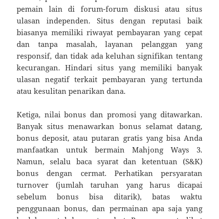
pemain lain di forum-forum diskusi atau situs
ulasan independen. Situs dengan reputasi baik
biasanya memiliki riwayat pembayaran yang cepat
dan tanpa masalah, layanan pelanggan yang
responsif, dan tidak ada keluhan signifikan tentang
kecurangan. Hindari situs yang memiliki banyak
ulasan negatif terkait pembayaran yang tertunda
atau kesulitan penarikan dana.
Ketiga, nilai bonus dan promosi yang ditawarkan.
Banyak situs menawarkan bonus selamat datang,
bonus deposit, atau putaran gratis yang bisa Anda
manfaatkan untuk bermain Mahjong Ways 3.
Namun, selalu baca syarat dan ketentuan (S&K)
bonus dengan cermat. Perhatikan persyaratan
turnover (jumlah taruhan yang harus dicapai
sebelum bonus bisa ditarik), batas waktu
penggunaan bonus, dan permainan apa saja yang