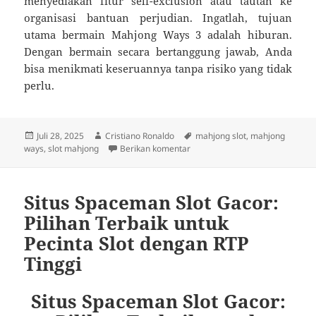
menyediakan fitur self-exclusion atau tautan ke
organisasi bantuan perjudian. Ingatlah, tujuan
utama bermain Mahjong Ways 3 adalah hiburan.
Dengan bermain secara bertanggung jawab, Anda
bisa menikmati keseruannya tanpa risiko yang tidak
perlu.
Diposkan
Penulis
Tag
Juli 28, 2025
Cristiano Ronaldo
mahjong slot
,
mahjong
pada
untuk Memilih Situs Terbaik un
ways
,
slot mahjong
Berikan komentar
Situs Spaceman Slot Gacor:
Pilihan Terbaik untuk
Pecinta Slot dengan RTP
Tinggi
Situs Spaceman Slot Gacor: