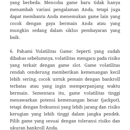
yang berbeda. Mencoba game baru tidak hanya
menambah variasi pengalaman Anda, tetapi juga
dapat membantu Anda menemukan game lain yang
cocok dengan gaya bermain Anda atau yang
mungkin sedang dalam siklus pembayaran yang
baik.
6. Pahami Volatilitas Game: Seperti yang sudah
dibahas sebelumnya, volatilitas mengacu pada risiko
yang terkait dengan game slot. Game volatilitas
rendah cenderung memberikan kemenangan kecil
lebih sering, cocok untuk pemain dengan bankroll
terbatas atau yang ingin memperpanjang waktu
bermain. Sementara itu, game volatilitas tinggi
menawarkan potensi kemenangan besar (jackpot),
tetapi dengan frekuensi yang lebih jarang dan risiko
kerugian yang lebih tinggi dalam jangka pendek.
Pilih game yang sesuai dengan toleransi risiko dan
ukuran bankroll Anda.