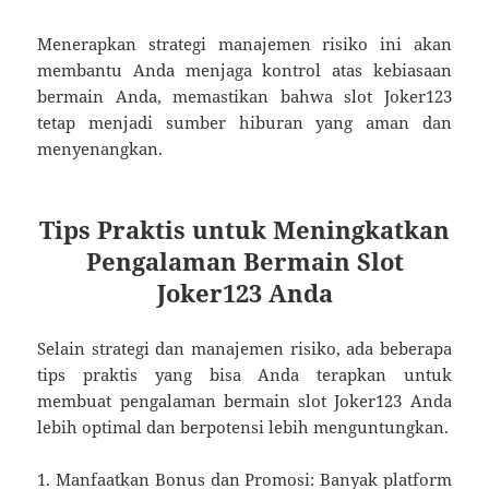
Menerapkan strategi manajemen risiko ini akan
membantu Anda menjaga kontrol atas kebiasaan
bermain Anda, memastikan bahwa slot Joker123
tetap menjadi sumber hiburan yang aman dan
menyenangkan.
Tips Praktis untuk Meningkatkan
Pengalaman Bermain Slot
Joker123 Anda
Selain strategi dan manajemen risiko, ada beberapa
tips praktis yang bisa Anda terapkan untuk
membuat pengalaman bermain slot Joker123 Anda
lebih optimal dan berpotensi lebih menguntungkan.
1. Manfaatkan Bonus dan Promosi: Banyak platform