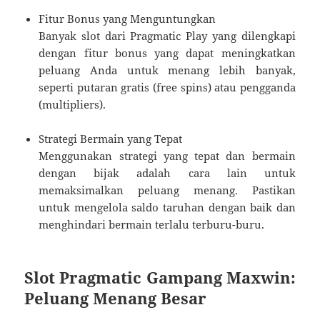
Fitur Bonus yang Menguntungkan
Banyak slot dari Pragmatic Play yang dilengkapi
dengan fitur bonus yang dapat meningkatkan
peluang Anda untuk menang lebih banyak,
seperti putaran gratis (free spins) atau pengganda
(multipliers).
Strategi Bermain yang Tepat
Menggunakan strategi yang tepat dan bermain
dengan bijak adalah cara lain untuk
memaksimalkan peluang menang. Pastikan
untuk mengelola saldo taruhan dengan baik dan
menghindari bermain terlalu terburu-buru.
Slot Pragmatic Gampang Maxwin:
Peluang Menang Besar