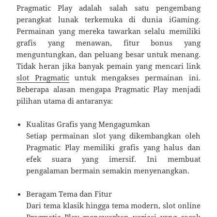
Pragmatic Play adalah salah satu pengembang
perangkat lunak terkemuka di dunia iGaming.
Permainan yang mereka tawarkan selalu memiliki
grafis yang menawan, fitur bonus yang
menguntungkan, dan peluang besar untuk menang.
Tidak heran jika banyak pemain yang mencari link
slot Pragmatic
untuk mengakses permainan ini.
Beberapa alasan mengapa Pragmatic Play menjadi
pilihan utama di antaranya:
Kualitas Grafis yang Mengagumkan
Setiap permainan slot yang dikembangkan oleh
Pragmatic Play memiliki grafis yang halus dan
efek suara yang imersif. Ini membuat
pengalaman bermain semakin menyenangkan.
Beragam Tema dan Fitur
Dari tema klasik hingga tema modern, slot online