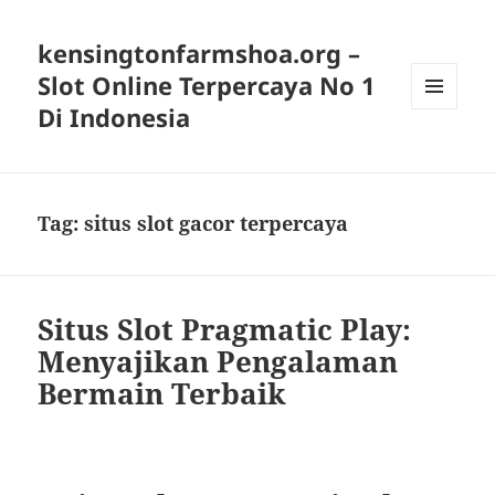
kensingtonfarmshoa.org –
Slot Online Terpercaya No 1
Di Indonesia
MENU
DAN
WIDGET
Tag:
situs slot gacor terpercaya
Situs Slot Pragmatic Play:
Menyajikan Pengalaman
Bermain Terbaik