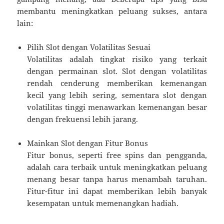
membantu meningkatkan peluang sukses, antara
lain:
Pilih Slot dengan Volatilitas Sesuai
Volatilitas adalah tingkat risiko yang terkait
dengan permainan slot. Slot dengan volatilitas
rendah cenderung memberikan kemenangan
kecil yang lebih sering, sementara slot dengan
volatilitas tinggi menawarkan kemenangan besar
dengan frekuensi lebih jarang.
Mainkan Slot dengan Fitur Bonus
Fitur bonus, seperti free spins dan pengganda,
adalah cara terbaik untuk meningkatkan peluang
menang besar tanpa harus menambah taruhan.
Fitur-fitur ini dapat memberikan lebih banyak
kesempatan untuk memenangkan hadiah.