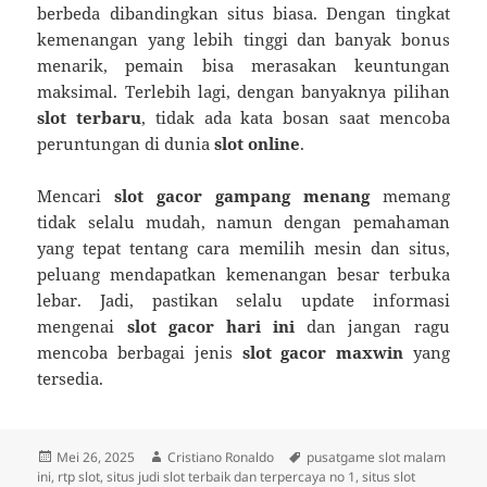
berbeda dibandingkan situs biasa. Dengan tingkat
kemenangan yang lebih tinggi dan banyak bonus
menarik, pemain bisa merasakan keuntungan
maksimal. Terlebih lagi, dengan banyaknya pilihan
slot terbaru
, tidak ada kata bosan saat mencoba
peruntungan di dunia
slot online
.
Mencari
slot gacor gampang menang
memang
tidak selalu mudah, namun dengan pemahaman
yang tepat tentang cara memilih mesin dan situs,
peluang mendapatkan kemenangan besar terbuka
lebar. Jadi, pastikan selalu update informasi
mengenai
slot gacor hari ini
dan jangan ragu
mencoba berbagai jenis
slot gacor maxwin
yang
tersedia.
Diposkan
Penulis
Tag
Mei 26, 2025
Cristiano Ronaldo
pusatgame slot malam
pada
ini
,
rtp slot
,
situs judi slot terbaik dan terpercaya no 1
,
situs slot