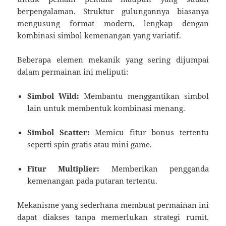
berpengalaman. Struktur gulungannya biasanya
mengusung format modern, lengkap dengan
kombinasi simbol kemenangan yang variatif.
Beberapa elemen mekanik yang sering dijumpai
dalam permainan ini meliputi:
Simbol Wild:
Membantu menggantikan simbol
lain untuk membentuk kombinasi menang.
Simbol Scatter:
Memicu fitur bonus tertentu
seperti spin gratis atau mini game.
Fitur Multiplier:
Memberikan pengganda
kemenangan pada putaran tertentu.
Mekanisme yang sederhana membuat permainan ini
dapat diakses tanpa memerlukan strategi rumit.