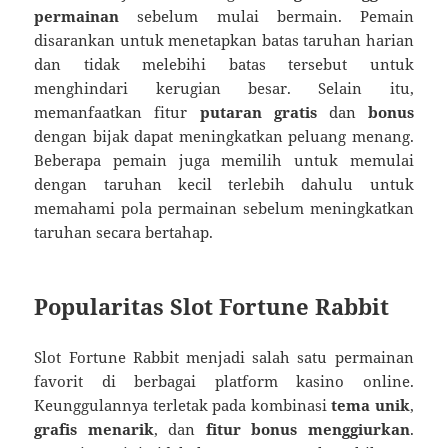
permainan
sebelum mulai bermain. Pemain
disarankan untuk menetapkan batas taruhan harian
dan tidak melebihi batas tersebut untuk
menghindari kerugian besar. Selain itu,
memanfaatkan fitur
putaran gratis
dan
bonus
dengan bijak dapat meningkatkan peluang menang.
Beberapa pemain juga memilih untuk memulai
dengan taruhan kecil terlebih dahulu untuk
memahami pola permainan sebelum meningkatkan
taruhan secara bertahap.
Popularitas Slot Fortune Rabbit
Slot Fortune Rabbit menjadi salah satu permainan
favorit di berbagai platform kasino online.
Keunggulannya terletak pada kombinasi
tema unik
,
grafis menarik
, dan
fitur bonus menggiurkan
.