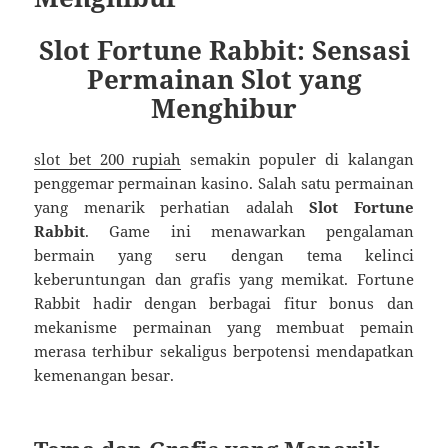
Slot Fortune Rabbit: Sensasi
Permainan Slot yang
Menghibur
slot bet 200 rupiah
semakin populer di kalangan
penggemar permainan kasino. Salah satu permainan
yang menarik perhatian adalah
Slot Fortune
Rabbit
. Game ini menawarkan pengalaman
bermain yang seru dengan tema kelinci
keberuntungan dan grafis yang memikat. Fortune
Rabbit hadir dengan berbagai fitur bonus dan
mekanisme permainan yang membuat pemain
merasa terhibur sekaligus berpotensi mendapatkan
kemenangan besar.