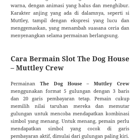
warna, dengan animasi yang halus dan menghibur.
Karakter anjing yang ada di dalamnya, seperti si
Muttley, tampil dengan ekspresi yang lucu dan
menggemaskan, yang menambah suasana ceria dan
menyenangkan selama permainan berlangsung.
Cara Bermain Slot The Dog House
– Muttley Crew
Permainan
The Dog House – Muttley Crew
menggunakan format 5 gulungan dengan 3 baris
dan 20 garis pembayaran tetap. Pemain cukup
memilih nilai taruhan mereka dan memutar
gulungan untuk mencoba mendapatkan kombinasi
simbol yang menang. Untuk menang, pemain perlu
mendapatkan simbol yang cocok di garis
pembayaran aktif, dimulai dari gulungan paling kiri.