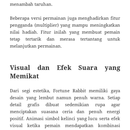
menambah taruhan.
Beberapa versi permainan juga menghadirkan fitur
pengganda (multiplier) yang mampu meningkatkan
nilai hadiah. Fitur inilah yang membuat pemain
tetap tertarik dan merasa tertantang untuk
melanjutkan permainan.
Visual dan Efek Suara yang
Memikat
Dari segi estetika, Fortune Rabbit memiliki gaya
desain yang lembut namun penuh warna. Setiap
detail grafis dibuat sedemikian rupa agar
menciptakan suasana ceria dan penuh energi
positif. Animasi simbol kelinci yang lucu serta efek
visual ketika pemain mendapatkan kombinasi