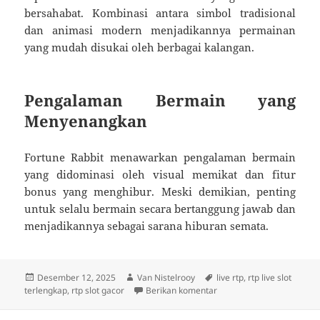
bersahabat. Kombinasi antara simbol tradisional
dan animasi modern menjadikannya permainan
yang mudah disukai oleh berbagai kalangan.
Pengalaman Bermain yang
Menyenangkan
Fortune Rabbit menawarkan pengalaman bermain
yang didominasi oleh visual memikat dan fitur
bonus yang menghibur. Meski demikian, penting
untuk selalu bermain secara bertanggung jawab dan
menjadikannya sebagai sarana hiburan semata.
Diposkan
Penulis
Tag
Desember 12, 2025
Van Nistelrooy
live rtp
,
rtp live slot
pada
untuk Slot Fortune Rabbi
terlengkap
,
rtp slot gacor
Berikan komentar