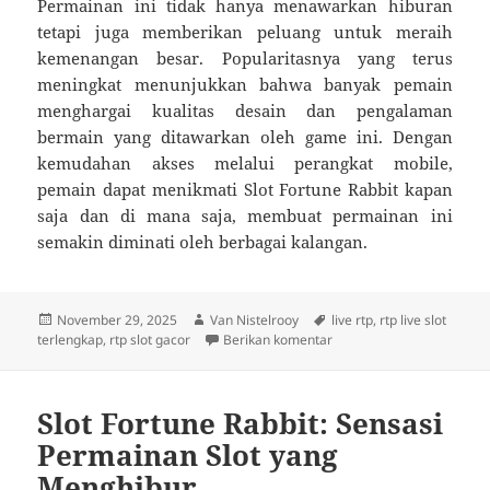
Permainan ini tidak hanya menawarkan hiburan
tetapi juga memberikan peluang untuk meraih
kemenangan besar. Popularitasnya yang terus
meningkat menunjukkan bahwa banyak pemain
menghargai kualitas desain dan pengalaman
bermain yang ditawarkan oleh game ini. Dengan
kemudahan akses melalui perangkat mobile,
pemain dapat menikmati Slot Fortune Rabbit kapan
saja dan di mana saja, membuat permainan ini
semakin diminati oleh berbagai kalangan.
Diposkan
Penulis
Tag
November 29, 2025
Van Nistelrooy
live rtp
,
rtp live slot
pada
untuk Slot Fortune Rabbit
terlengkap
,
rtp slot gacor
Berikan komentar
Slot Fortune Rabbit: Sensasi
Permainan Slot yang
Menghibur