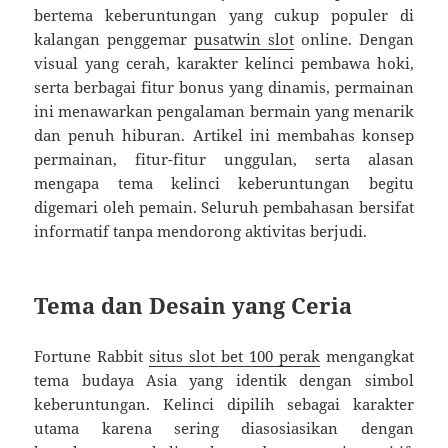
bertema keberuntungan yang cukup populer di
kalangan penggemar
pusatwin slot
online. Dengan
visual yang cerah, karakter kelinci pembawa hoki,
serta berbagai fitur bonus yang dinamis, permainan
ini menawarkan pengalaman bermain yang menarik
dan penuh hiburan. Artikel ini membahas konsep
permainan, fitur-fitur unggulan, serta alasan
mengapa tema kelinci keberuntungan begitu
digemari oleh pemain. Seluruh pembahasan bersifat
informatif tanpa mendorong aktivitas berjudi.
Tema dan Desain yang Ceria
Fortune Rabbit
situs slot bet 100 perak
mengangkat
tema budaya Asia yang identik dengan simbol
keberuntungan. Kelinci dipilih sebagai karakter
utama karena sering diasosiasikan dengan