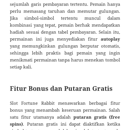
sejumlah garis pembayaran tertentu. Pemain hanya
perlu memasang taruhan dan memutar gulungan.
Jika simbol-simbol tertentu muncul dalam
kombinasi yang tepat, pemain berhak mendapatkan
hadiah sesuai dengan tabel pembayaran. Selain itu,
permainan ini juga menyediakan fitur
autoplay
yang memungkinkan gulungan berputar otomatis,
sehingga lebih praktis bagi pemain yang ingin
menikmati permainan tanpa harus menekan tombol
setiap kali.
Fitur Bonus dan Putaran Gratis
Slot Fortune Rabbit menawarkan berbagai fitur
bonus yang menambah keseruan permainan. Salah
satu fitur utamanya adalah
putaran gratis (free
spins)
. Putaran gratis ini dapat diaktifkan ketika