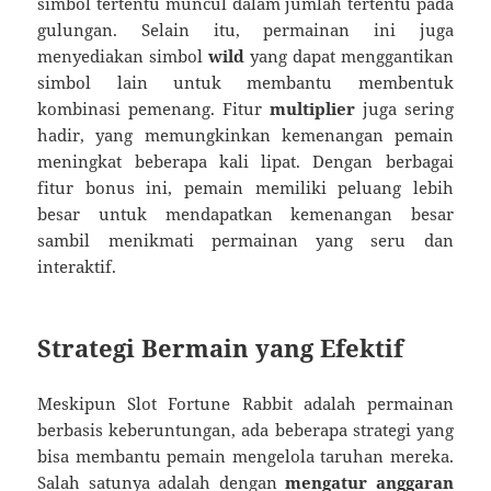
simbol tertentu muncul dalam jumlah tertentu pada
gulungan. Selain itu, permainan ini juga
menyediakan simbol
wild
yang dapat menggantikan
simbol lain untuk membantu membentuk
kombinasi pemenang. Fitur
multiplier
juga sering
hadir, yang memungkinkan kemenangan pemain
meningkat beberapa kali lipat. Dengan berbagai
fitur bonus ini, pemain memiliki peluang lebih
besar untuk mendapatkan kemenangan besar
sambil menikmati permainan yang seru dan
interaktif.
Strategi Bermain yang Efektif
Meskipun Slot Fortune Rabbit adalah permainan
berbasis keberuntungan, ada beberapa strategi yang
bisa membantu pemain mengelola taruhan mereka.
Salah satunya adalah dengan
mengatur anggaran