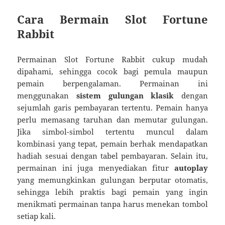
Cara Bermain Slot Fortune
Rabbit
Permainan Slot Fortune Rabbit cukup mudah
dipahami, sehingga cocok bagi pemula maupun
pemain berpengalaman. Permainan ini
menggunakan
sistem gulungan klasik
dengan
sejumlah garis pembayaran tertentu. Pemain hanya
perlu memasang taruhan dan memutar gulungan.
Jika simbol-simbol tertentu muncul dalam
kombinasi yang tepat, pemain berhak mendapatkan
hadiah sesuai dengan tabel pembayaran. Selain itu,
permainan ini juga menyediakan fitur
autoplay
yang memungkinkan gulungan berputar otomatis,
sehingga lebih praktis bagi pemain yang ingin
menikmati permainan tanpa harus menekan tombol
setiap kali.