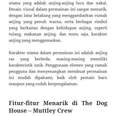
utama yang adalah anjing-anjing lucu dan nakal.
Desain visual dalam permainan ini sangat menarik,
dengan latar belakang yang menggambarkan rumah
anjing yang penuh warna, serta berbagai simbol
yang berkaitan dengan kehidupan anjing, seperti
tulang, makanan anjing, dan tentu saja, karakter
anjing yang menggemaskan.
Karakter utama dalam permainan ini adalah anjing
ras yang berbeda, masing-masing memiliki
karakteristik unik. Penggunaan elemen yang ramah
pengguna dan menyenangkan membuat permainan
ini mudah dipahami, baik oleh pemain baru
maupun yang sudah berpengalaman.
Fitur-fitur Menarik di The Dog
House – Muttley Crew