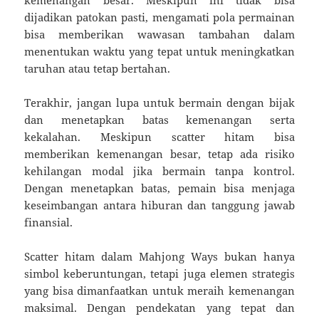
dijadikan patokan pasti, mengamati pola permainan
bisa memberikan wawasan tambahan dalam
menentukan waktu yang tepat untuk meningkatkan
taruhan atau tetap bertahan.
Terakhir, jangan lupa untuk bermain dengan bijak
dan menetapkan batas kemenangan serta
kekalahan. Meskipun scatter hitam bisa
memberikan kemenangan besar, tetap ada risiko
kehilangan modal jika bermain tanpa kontrol.
Dengan menetapkan batas, pemain bisa menjaga
keseimbangan antara hiburan dan tanggung jawab
finansial.
Scatter hitam dalam Mahjong Ways bukan hanya
simbol keberuntungan, tetapi juga elemen strategis
yang bisa dimanfaatkan untuk meraih kemenangan
maksimal. Dengan pendekatan yang tepat dan