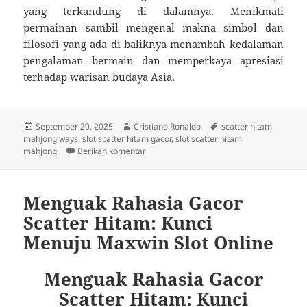
yang terkandung di dalamnya. Menikmati
permainan sambil mengenal makna simbol dan
filosofi yang ada di baliknya menambah kedalaman
pengalaman bermain dan memperkaya apresiasi
terhadap warisan budaya Asia.
Diposkan
Penulis
Tag
September 20, 2025
Cristiano Ronaldo
scatter hitam
pada
mahjong ways
,
slot scatter hitam gacor
,
slot scatter hitam
untuk Peran Keberuntungan dan Keteramp
mahjong
Berikan komentar
Menguak Rahasia Gacor
Scatter Hitam: Kunci
Menuju Maxwin Slot Online
Menguak Rahasia Gacor
Scatter Hitam: Kunci