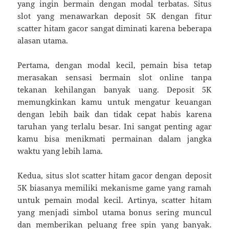
yang ingin bermain dengan modal terbatas. Situs
slot yang menawarkan deposit 5K dengan fitur
scatter hitam gacor sangat diminati karena beberapa
alasan utama.
Pertama, dengan modal kecil, pemain bisa tetap
merasakan sensasi bermain slot online tanpa
tekanan kehilangan banyak uang. Deposit 5K
memungkinkan kamu untuk mengatur keuangan
dengan lebih baik dan tidak cepat habis karena
taruhan yang terlalu besar. Ini sangat penting agar
kamu bisa menikmati permainan dalam jangka
waktu yang lebih lama.
Kedua, situs slot scatter hitam gacor dengan deposit
5K biasanya memiliki mekanisme game yang ramah
untuk pemain modal kecil. Artinya, scatter hitam
yang menjadi simbol utama bonus sering muncul
dan memberikan peluang free spin yang banyak.