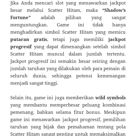
Jika Anda mencari slot yang menawarkan jackpot
besar melalui Scatter Hitam, maka
“Shadow’s
Fortune”
adalah pilihan yang sangat
menguntungkan. Game ini tidak hanya
menghadirkan simbol Scatter Hitam yang memicu
putaran gratis
, tetapi juga memiliki
jackpot
progresif
yang dapat dimenangkan setelah simbol
Scatter Hitam muncul dalam jumlah tertentu.
Jackpot progresif ini semakin besar seiring dengan
jumlah taruhan yang dilakukan oleh para pemain di
seluruh dunia, sehingga potensi kemenangan
menjadi sangat tinggi.
Selain itu, game ini juga memberikan
wild symbols
yang membantu memperbesar peluang kombinasi
pemenang, bahkan selama fitur bonus. Meskipun
game ini menawarkan jackpot progresif, pemilihan
taruhan yang bijak dan pemahaman tentang pola
Scatter Hitam sangat penting untuk memaksimalkan