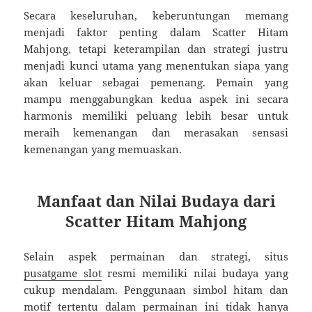
Secara keseluruhan, keberuntungan memang
menjadi faktor penting dalam Scatter Hitam
Mahjong, tetapi keterampilan dan strategi justru
menjadi kunci utama yang menentukan siapa yang
akan keluar sebagai pemenang. Pemain yang
mampu menggabungkan kedua aspek ini secara
harmonis memiliki peluang lebih besar untuk
meraih kemenangan dan merasakan sensasi
kemenangan yang memuaskan.
Manfaat dan Nilai Budaya dari
Scatter Hitam Mahjong
Selain aspek permainan dan strategi, situs
pusatgame slot
resmi memiliki nilai budaya yang
cukup mendalam. Penggunaan simbol hitam dan
motif tertentu dalam permainan ini tidak hanya