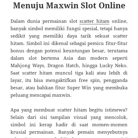
Menuju Maxwin Slot Online
Dalam dunia permainan slot
scatter hitam
online,
banyak simbol memiliki fungsi spesial, tetapi hanya
sedikit yang memiliki daya tarik sekuat scatter
hitam. Simbol ini dikenal sebagai pemicu fitur-fitur
bonus dengan potensi keuntungan besar, terutama
dalam slot bertema Asia dan modern seperti
Mahjong Ways, Dragon Hatch, hingga Lucky Neko.
Saat scatter hitam muncul tiga kali atau lebih di
layar, itu bisa mengaktifkan free spin, pengganda
besar, atau bahkan fitur Super Win yang membuka
peluang mencapai maxwin.
Apa yang membuat scatter hitam begitu istimewa?
Selain dari sisi tampilan visual yang mencolok,
simbol ini kerap hadir di saat momen-momen
krusial permainan. Banyak pemain menyebutnya