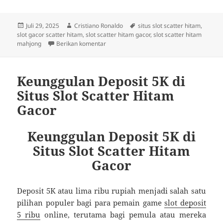
Diposkan
Penulis
Tag
Juli 29, 2025
Cristiano Ronaldo
situs slot scatter hitam
,
pada
slot gacor scatter hitam
,
slot scatter hitam gacor
,
slot scatter hitam
untuk Menguak Rahasia Gacor Scatter Hit
mahjong
Berikan komentar
Keunggulan Deposit 5K di
Situs Slot Scatter Hitam
Gacor
Keunggulan Deposit 5K di
Situs Slot Scatter Hitam
Gacor
Deposit 5K atau lima ribu rupiah menjadi salah satu
pilihan populer bagi para pemain game
slot deposit
5 ribu
online, terutama bagi pemula atau mereka