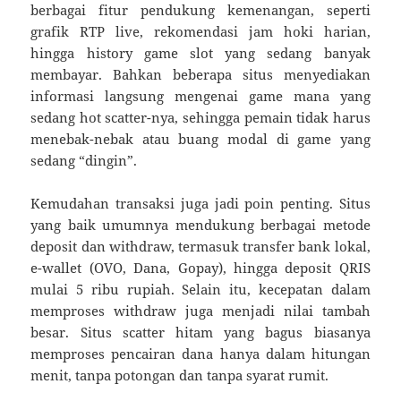
berbagai fitur pendukung kemenangan, seperti
grafik RTP live, rekomendasi jam hoki harian,
hingga history game slot yang sedang banyak
membayar. Bahkan beberapa situs menyediakan
informasi langsung mengenai game mana yang
sedang hot scatter-nya, sehingga pemain tidak harus
menebak-nebak atau buang modal di game yang
sedang “dingin”.
Kemudahan transaksi juga jadi poin penting. Situs
yang baik umumnya mendukung berbagai metode
deposit dan withdraw, termasuk transfer bank lokal,
e-wallet (OVO, Dana, Gopay), hingga deposit QRIS
mulai 5 ribu rupiah. Selain itu, kecepatan dalam
memproses withdraw juga menjadi nilai tambah
besar. Situs scatter hitam yang bagus biasanya
memproses pencairan dana hanya dalam hitungan
menit, tanpa potongan dan tanpa syarat rumit.