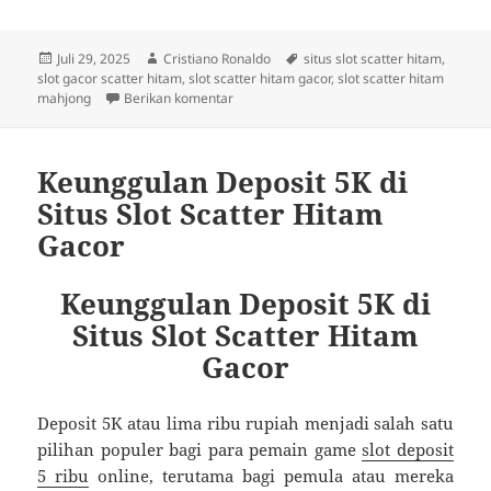
Diposkan
Penulis
Tag
Juli 29, 2025
Cristiano Ronaldo
situs slot scatter hitam
,
pada
slot gacor scatter hitam
,
slot scatter hitam gacor
,
slot scatter hitam
untuk Menguak Rahasia Gacor Scatter Hit
mahjong
Berikan komentar
Keunggulan Deposit 5K di
Situs Slot Scatter Hitam
Gacor
Keunggulan Deposit 5K di
Situs Slot Scatter Hitam
Gacor
Deposit 5K atau lima ribu rupiah menjadi salah satu
pilihan populer bagi para pemain game
slot deposit
5 ribu
online, terutama bagi pemula atau mereka