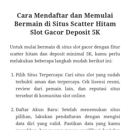
Cara Mendaftar dan Memulai
Bermain di Situs Scatter Hitam
Slot Gacor Deposit 5K
Untuk mulai bermain di situs slot gacor dengan fitur
scatter hitam dan deposit minimal 5K, kamu perlu
melakukan beberapa langkah mudah berikut ini:
Pilih Situs Terpercaya: Cari situs slot yang sudah
terbukti aman dan terpercaya. Cek lisensi resmi,
review dari pemain lain, dan reputasi situs
tersebut di komunitas slot online.
Daftar Akun Baru: Setelah menemukan situs
pilihan, lakukan pendaftaran dengan mengisi
data diri yang valid. Pastikan data yang kamu