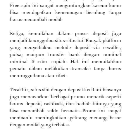
Free spin ini sangat menguntungkan karena kamu
bisa mendapatkan kemenangan berulang tanpa
harus menambah modal.
Ketiga, kemudahan dalam proses deposit juga
menjadi keunggulan situs-situs ini. Banyak platform
yang menyediakan metode deposit via e-wallet,
pulsa, maupun transfer bank dengan nominal
minimal 5 ribu rupiah. Hal ini memudahkan
pemain dalam melakukan transaksi tanpa harus
menunggu lama atau ribet.
Terakhir, situs slot dengan deposit kecil ini biasanya
juga menawarkan berbagai promo menarik seperti
bonus deposit, cashback, dan hadiah lainnya yang
bisa menambah saldo bermain. Promo ini sangat
membantu meningkatkan peluang menang besar
dengan modal yang terbatas.