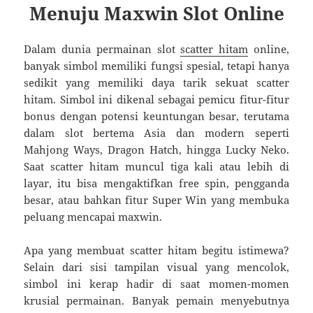
Menuju Maxwin Slot Online
Dalam dunia permainan slot
scatter hitam
online,
banyak simbol memiliki fungsi spesial, tetapi hanya
sedikit yang memiliki daya tarik sekuat scatter
hitam. Simbol ini dikenal sebagai pemicu fitur-fitur
bonus dengan potensi keuntungan besar, terutama
dalam slot bertema Asia dan modern seperti
Mahjong Ways, Dragon Hatch, hingga Lucky Neko.
Saat scatter hitam muncul tiga kali atau lebih di
layar, itu bisa mengaktifkan free spin, pengganda
besar, atau bahkan fitur Super Win yang membuka
peluang mencapai maxwin.
Apa yang membuat scatter hitam begitu istimewa?
Selain dari sisi tampilan visual yang mencolok,
simbol ini kerap hadir di saat momen-momen
krusial permainan. Banyak pemain menyebutnya