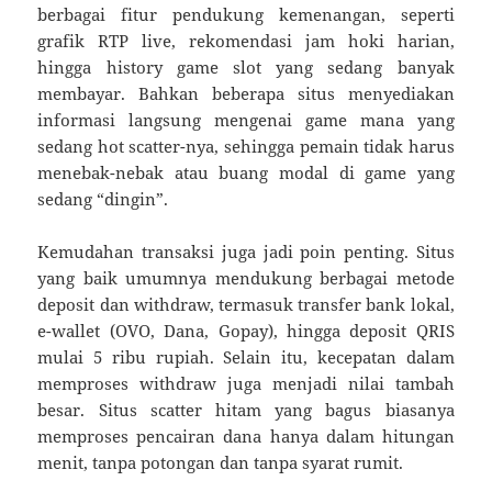
berbagai fitur pendukung kemenangan, seperti
grafik RTP live, rekomendasi jam hoki harian,
hingga history game slot yang sedang banyak
membayar. Bahkan beberapa situs menyediakan
informasi langsung mengenai game mana yang
sedang hot scatter-nya, sehingga pemain tidak harus
menebak-nebak atau buang modal di game yang
sedang “dingin”.
Kemudahan transaksi juga jadi poin penting. Situs
yang baik umumnya mendukung berbagai metode
deposit dan withdraw, termasuk transfer bank lokal,
e-wallet (OVO, Dana, Gopay), hingga deposit QRIS
mulai 5 ribu rupiah. Selain itu, kecepatan dalam
memproses withdraw juga menjadi nilai tambah
besar. Situs scatter hitam yang bagus biasanya
memproses pencairan dana hanya dalam hitungan
menit, tanpa potongan dan tanpa syarat rumit.