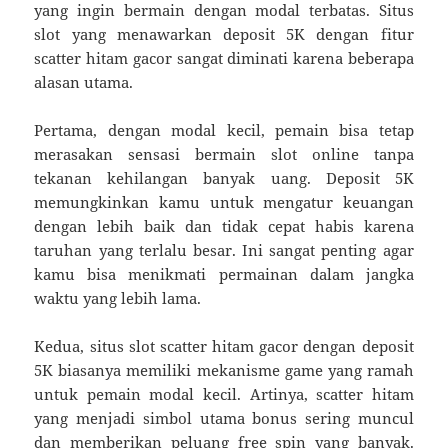
yang ingin bermain dengan modal terbatas. Situs
slot yang menawarkan deposit 5K dengan fitur
scatter hitam gacor sangat diminati karena beberapa
alasan utama.
Pertama, dengan modal kecil, pemain bisa tetap
merasakan sensasi bermain slot online tanpa
tekanan kehilangan banyak uang. Deposit 5K
memungkinkan kamu untuk mengatur keuangan
dengan lebih baik dan tidak cepat habis karena
taruhan yang terlalu besar. Ini sangat penting agar
kamu bisa menikmati permainan dalam jangka
waktu yang lebih lama.
Kedua, situs slot scatter hitam gacor dengan deposit
5K biasanya memiliki mekanisme game yang ramah
untuk pemain modal kecil. Artinya, scatter hitam
yang menjadi simbol utama bonus sering muncul
dan memberikan peluang free spin yang banyak.