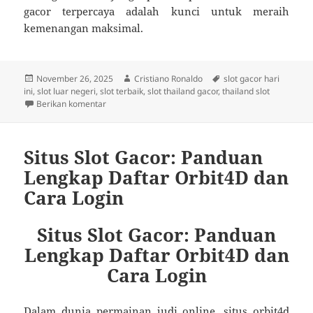
gacor terpercaya adalah kunci untuk meraih
kemenangan maksimal.
Diposkan
Penulis
Tag
November 26, 2025
Cristiano Ronaldo
slot gacor hari
pada
ini
,
slot luar negeri
,
slot terbaik
,
slot thailand gacor
,
thailand slot
untuk Rasakan Sensasi Bermain Slot Gacor di Situs S
Berikan komentar
Situs Slot Gacor: Panduan
Lengkap Daftar Orbit4D dan
Cara Login
Situs Slot Gacor: Panduan
Lengkap Daftar Orbit4D dan
Cara Login
Dalam dunia permainan judi online,
situs orbit4d