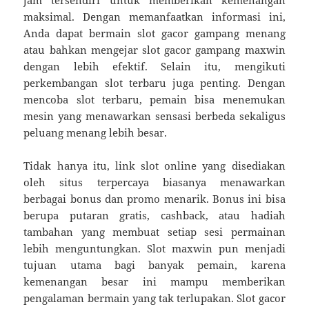
jam tersendiri untuk memberikan kemenangan
maksimal. Dengan memanfaatkan informasi ini,
Anda dapat bermain slot gacor gampang menang
atau bahkan mengejar slot gacor gampang maxwin
dengan lebih efektif. Selain itu, mengikuti
perkembangan slot terbaru juga penting. Dengan
mencoba slot terbaru, pemain bisa menemukan
mesin yang menawarkan sensasi berbeda sekaligus
peluang menang lebih besar.
Tidak hanya itu, link slot online yang disediakan
oleh situs terpercaya biasanya menawarkan
berbagai bonus dan promo menarik. Bonus ini bisa
berupa putaran gratis, cashback, atau hadiah
tambahan yang membuat setiap sesi permainan
lebih menguntungkan. Slot maxwin pun menjadi
tujuan utama bagi banyak pemain, karena
kemenangan besar ini mampu memberikan
pengalaman bermain yang tak terlupakan. Slot gacor