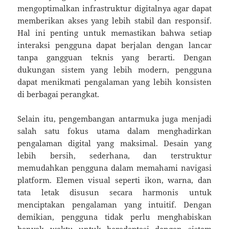
mengoptimalkan infrastruktur digitalnya agar dapat
memberikan akses yang lebih stabil dan responsif.
Hal ini penting untuk memastikan bahwa setiap
interaksi pengguna dapat berjalan dengan lancar
tanpa gangguan teknis yang berarti. Dengan
dukungan sistem yang lebih modern, pengguna
dapat menikmati pengalaman yang lebih konsisten
di berbagai perangkat.
Selain itu, pengembangan antarmuka juga menjadi
salah satu fokus utama dalam menghadirkan
pengalaman digital yang maksimal. Desain yang
lebih bersih, sederhana, dan terstruktur
memudahkan pengguna dalam memahami navigasi
platform. Elemen visual seperti ikon, warna, dan
tata letak disusun secara harmonis untuk
menciptakan pengalaman yang intuitif. Dengan
demikian, pengguna tidak perlu menghabiskan