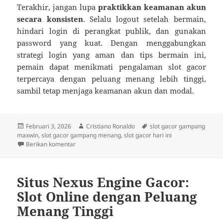
Terakhir, jangan lupa
praktikkan keamanan akun
secara konsisten
. Selalu logout setelah bermain,
hindari login di perangkat publik, dan gunakan
password yang kuat. Dengan menggabungkan
strategi login yang aman dan tips bermain ini,
pemain dapat menikmati pengalaman slot gacor
terpercaya dengan peluang menang lebih tinggi,
sambil tetap menjaga keamanan akun dan modal.
Diposkan
Penulis
Tag
Februari 3, 2026
Cristiano Ronaldo
slot gacor gampang
pada
maxwin
,
slot gacor gampang menang
,
slot gacor hari ini
untuk Slot Gacor Terpercaya: Persiapan Akun dan Str
Berikan komentar
Situs Nexus Engine Gacor:
Slot Online dengan Peluang
Menang Tinggi