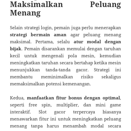
Maksimalkan Peluang
Menang
Selain strategi login, pemain juga perlu menerapkan
strategi bermain aman
agar peluang menang
maksimal. Pertama, selalu
atur modal dengan
bijak
. Pemain disarankan memulai dengan taruhan
kecil untuk mengenali pola mesin, kemudian
meningkatkan taruhan secara bertahap ketika mesin
menunjukkan tanda-tanda gacor. Strategi ini
membantu meminimalkan risiko sekaligus
memaksimalkan potensi kemenangan.
Kedua,
manfaatkan fitur bonus dengan optimal
,
seperti free spin, multiplier, dan mini game
interaktif. Slot gacor terpercaya biasanya
menawarkan fitur ini untuk meningkatkan peluang
menang tanpa harus menambah modal secara