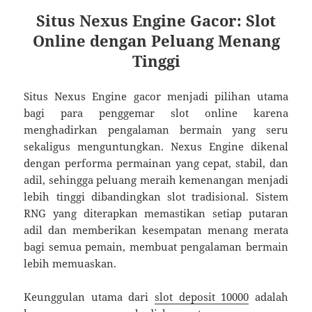
Situs Nexus Engine Gacor: Slot
Online dengan Peluang Menang
Tinggi
Situs Nexus Engine gacor menjadi pilihan utama
bagi para penggemar slot online karena
menghadirkan pengalaman bermain yang seru
sekaligus menguntungkan. Nexus Engine dikenal
dengan performa permainan yang cepat, stabil, dan
adil, sehingga peluang meraih kemenangan menjadi
lebih tinggi dibandingkan slot tradisional. Sistem
RNG yang diterapkan memastikan setiap putaran
adil dan memberikan kesempatan menang merata
bagi semua pemain, membuat pengalaman bermain
lebih memuaskan.
Keunggulan utama dari
slot deposit 10000
adalah