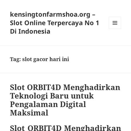
kensingtonfarmshoa.org –
Slot Online Terpercaya No 1
Di Indonesia
MENU
DAN
WIDGET
Tag:
slot gacor hari ini
Slot ORBIT4D Menghadirkan
Teknologi Baru untuk
Pengalaman Digital
Maksimal
Slot ORBIT4D Menghadirkan