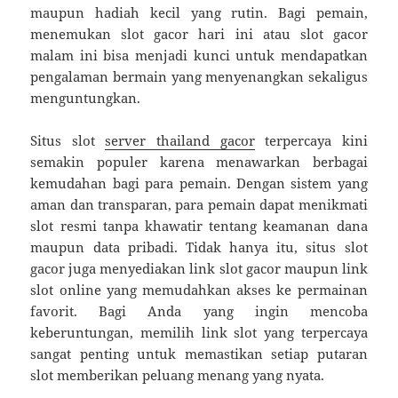
maupun hadiah kecil yang rutin. Bagi pemain,
menemukan slot gacor hari ini atau slot gacor
malam ini bisa menjadi kunci untuk mendapatkan
pengalaman bermain yang menyenangkan sekaligus
menguntungkan.
Situs slot
server thailand gacor
terpercaya kini
semakin populer karena menawarkan berbagai
kemudahan bagi para pemain. Dengan sistem yang
aman dan transparan, para pemain dapat menikmati
slot resmi tanpa khawatir tentang keamanan dana
maupun data pribadi. Tidak hanya itu, situs slot
gacor juga menyediakan link slot gacor maupun link
slot online yang memudahkan akses ke permainan
favorit. Bagi Anda yang ingin mencoba
keberuntungan, memilih link slot yang terpercaya
sangat penting untuk memastikan setiap putaran
slot memberikan peluang menang yang nyata.