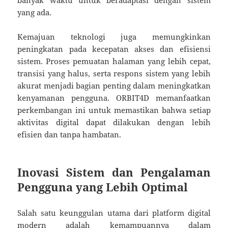
banyak waktu untuk beradaptasi dengan sistem
yang ada.
Kemajuan teknologi juga memungkinkan
peningkatan pada kecepatan akses dan efisiensi
sistem. Proses pemuatan halaman yang lebih cepat,
transisi yang halus, serta respons sistem yang lebih
akurat menjadi bagian penting dalam meningkatkan
kenyamanan pengguna. ORBIT4D memanfaatkan
perkembangan ini untuk memastikan bahwa setiap
aktivitas digital dapat dilakukan dengan lebih
efisien dan tanpa hambatan.
Inovasi Sistem dan Pengalaman
Pengguna yang Lebih Optimal
Salah satu keunggulan utama dari platform digital
modern adalah kemampuannya dalam