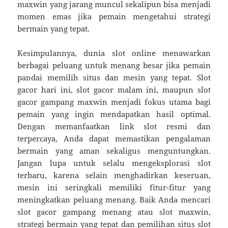
maxwin yang jarang muncul sekalipun bisa menjadi
momen emas jika pemain mengetahui strategi
bermain yang tepat.
Kesimpulannya, dunia slot online menawarkan
berbagai peluang untuk menang besar jika pemain
pandai memilih situs dan mesin yang tepat. Slot
gacor hari ini, slot gacor malam ini, maupun slot
gacor gampang maxwin menjadi fokus utama bagi
pemain yang ingin mendapatkan hasil optimal.
Dengan memanfaatkan link slot resmi dan
terpercaya, Anda dapat memastikan pengalaman
bermain yang aman sekaligus menguntungkan.
Jangan lupa untuk selalu mengeksplorasi slot
terbaru, karena selain menghadirkan keseruan,
mesin ini seringkali memiliki fitur-fitur yang
meningkatkan peluang menang. Baik Anda mencari
slot gacor gampang menang atau slot maxwin,
strategi bermain yang tepat dan pemilihan situs slot