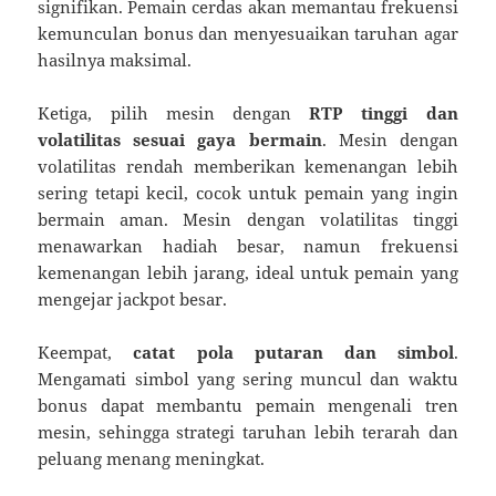
signifikan. Pemain cerdas akan memantau frekuensi
kemunculan bonus dan menyesuaikan taruhan agar
hasilnya maksimal.
Ketiga, pilih mesin dengan
RTP tinggi dan
volatilitas sesuai gaya bermain
. Mesin dengan
volatilitas rendah memberikan kemenangan lebih
sering tetapi kecil, cocok untuk pemain yang ingin
bermain aman. Mesin dengan volatilitas tinggi
menawarkan hadiah besar, namun frekuensi
kemenangan lebih jarang, ideal untuk pemain yang
mengejar jackpot besar.
Keempat,
catat pola putaran dan simbol
.
Mengamati simbol yang sering muncul dan waktu
bonus dapat membantu pemain mengenali tren
mesin, sehingga strategi taruhan lebih terarah dan
peluang menang meningkat.