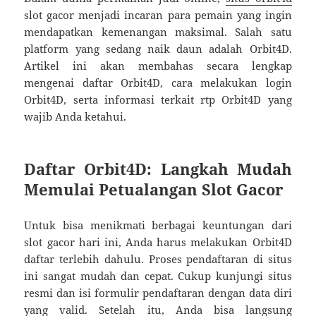
slot gacor menjadi incaran para pemain yang ingin
mendapatkan kemenangan maksimal. Salah satu
platform yang sedang naik daun adalah Orbit4D.
Artikel ini akan membahas secara lengkap
mengenai daftar Orbit4D, cara melakukan login
Orbit4D, serta informasi terkait rtp Orbit4D yang
wajib Anda ketahui.
Daftar Orbit4D: Langkah Mudah
Memulai Petualangan Slot Gacor
Untuk bisa menikmati berbagai keuntungan dari
slot gacor hari ini, Anda harus melakukan Orbit4D
daftar terlebih dahulu. Proses pendaftaran di situs
ini sangat mudah dan cepat. Cukup kunjungi situs
resmi dan isi formulir pendaftaran dengan data diri
yang valid. Setelah itu, Anda bisa langsung