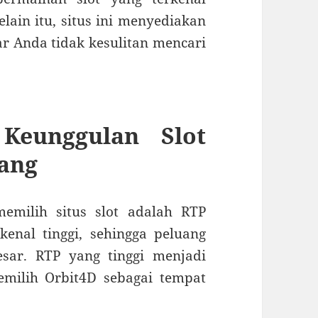
lain itu, situs ini menyediakan
gar Anda tidak kesulitan mencari
Keunggulan Slot
ang
emilih situs slot adalah RTP
kenal tinggi, sehingga peluang
ar. RTP yang tinggi menjadi
milih Orbit4D sebagai tempat