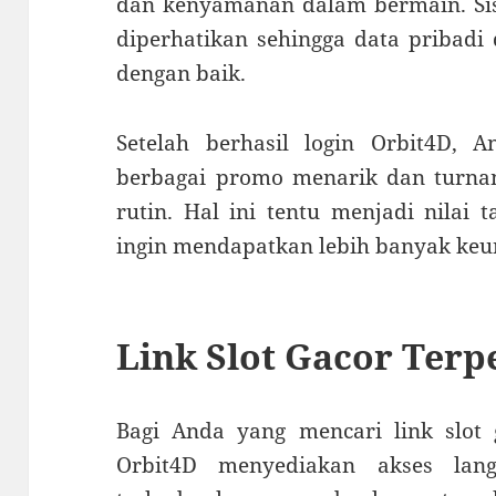
dan kenyamanan dalam bermain. Si
diperhatikan sehingga data pribadi 
dengan baik.
Setelah berhasil login Orbit4D, 
berbagai promo menarik dan turnam
rutin. Hal ini tentu menjadi nilai
ingin mendapatkan lebih banyak keu
Link Slot Gacor Terp
Bagi Anda yang mencari link slot 
Orbit4D menyediakan akses lan