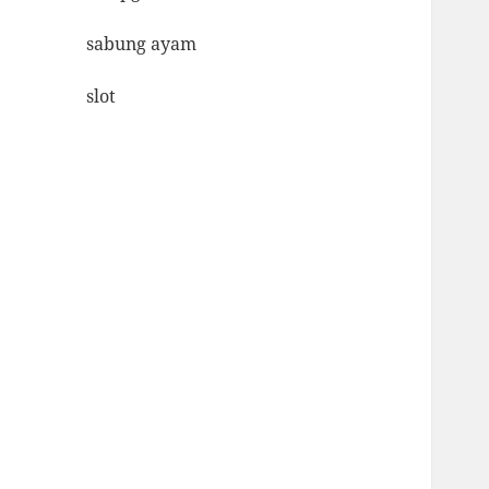
sabung ayam
slot