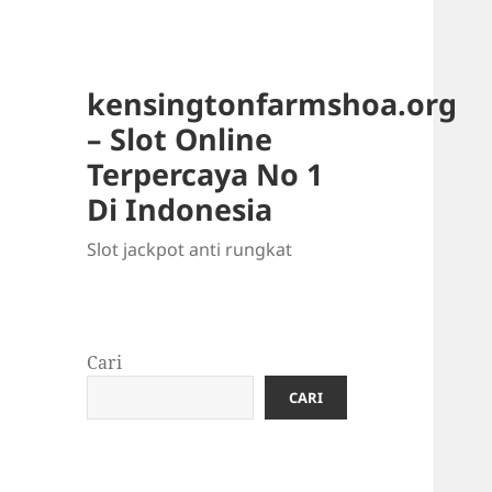
kensingtonfarmshoa.org
– Slot Online
Terpercaya No 1
Di Indonesia
Slot jackpot anti rungkat
Cari
CARI