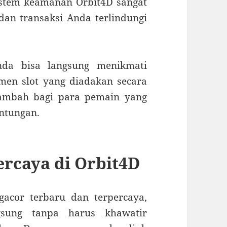
stem keamanan Orbit4D sangat
dan transaksi Anda terlindungi
Anda bisa langsung menikmati
en slot yang diadakan secara
 tambah bagi para pemain yang
ntungan.
ercaya di Orbit4D
gacor terbaru dan terpercaya,
gsung tanpa harus khawatir