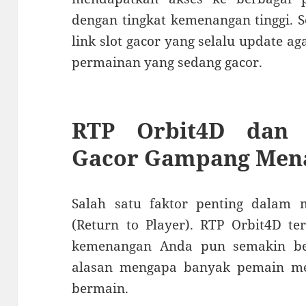
dengan tingkat kemenangan tinggi. Se
link slot gacor yang selalu update a
permainan yang sedang gacor.
RTP Orbit4D dan 
Gacor Gampang Men
Salah satu faktor penting dalam m
(Return to Player). RTP Orbit4D ter
kemenangan Anda pun semakin bes
alasan mengapa banyak pemain me
bermain.