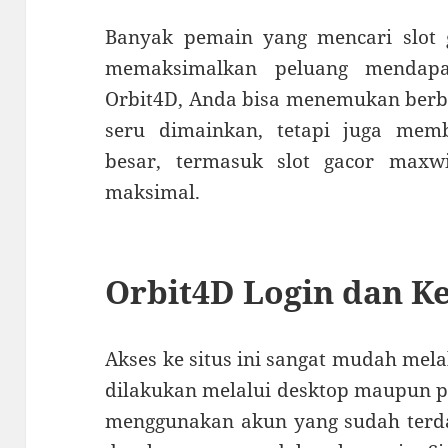
Banyak pemain yang mencari slot
memaksimalkan peluang mendapa
Orbit4D, Anda bisa menemukan berbag
seru dimainkan, tetapi juga mem
besar, termasuk slot gacor max
maksimal.
Orbit4D Login dan 
Akses ke situs ini sangat mudah melal
dilakukan melalui desktop maupun p
menggunakan akun yang sudah terd