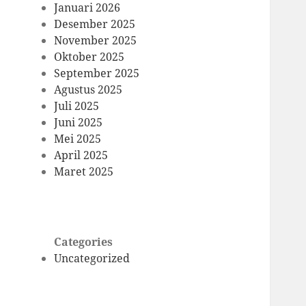
Januari 2026
Desember 2025
November 2025
Oktober 2025
September 2025
Agustus 2025
Juli 2025
Juni 2025
Mei 2025
April 2025
Maret 2025
Categories
Uncategorized