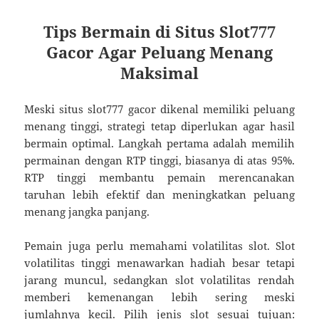
Tips Bermain di Situs Slot777
Gacor Agar Peluang Menang
Maksimal
Meski situs slot777 gacor dikenal memiliki peluang
menang tinggi, strategi tetap diperlukan agar hasil
bermain optimal. Langkah pertama adalah memilih
permainan dengan RTP tinggi, biasanya di atas 95%.
RTP tinggi membantu pemain merencanakan
taruhan lebih efektif dan meningkatkan peluang
menang jangka panjang.
Pemain juga perlu memahami volatilitas slot. Slot
volatilitas tinggi menawarkan hadiah besar tetapi
jarang muncul, sedangkan slot volatilitas rendah
memberi kemenangan lebih sering meski
jumlahnya kecil. Pilih jenis slot sesuai tujuan: