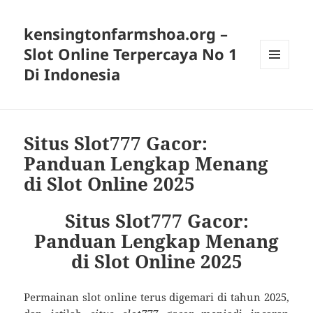
kensingtonfarmshoa.org –
Slot Online Terpercaya No 1
Di Indonesia
MENU
DAN
WIDGET
Situs Slot777 Gacor:
Panduan Lengkap Menang
di Slot Online 2025
Situs Slot777 Gacor:
Panduan Lengkap Menang
di Slot Online 2025
Permainan slot online terus digemari di tahun 2025,