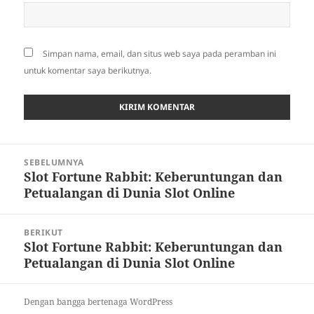
Simpan nama, email, dan situs web saya pada peramban ini
untuk komentar saya berikutnya.
Navigasi
SEBELUMNYA
pos
Slot Fortune Rabbit: Keberuntungan dan
Pos
Petualangan di Dunia Slot Online
sebelumnya:
BERIKUT
Slot Fortune Rabbit: Keberuntungan dan
Pos
Petualangan di Dunia Slot Online
berikutnya:
Dengan bangga bertenaga WordPress