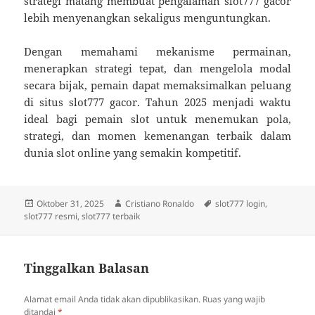
strategi matang membuat pengalaman slot777 gacor
lebih menyenangkan sekaligus menguntungkan.
Dengan memahami mekanisme permainan,
menerapkan strategi tepat, dan mengelola modal
secara bijak, pemain dapat memaksimalkan peluang
di situs slot777 gacor. Tahun 2025 menjadi waktu
ideal bagi pemain slot untuk menemukan pola,
strategi, dan momen kemenangan terbaik dalam
dunia slot online yang semakin kompetitif.
Diposkan
Penulis
Tag
Oktober 31, 2025
Cristiano Ronaldo
slot777 login
,
pada
slot777 resmi
,
slot777 terbaik
Tinggalkan Balasan
Alamat email Anda tidak akan dipublikasikan.
Ruas yang wajib
ditandai
*