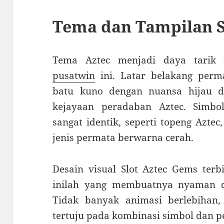
Tema dan Tampilan S
Tema Aztec menjadi daya tarik
pusatwin
ini. Latar belakang per
batu kuno dengan nuansa hijau 
kejayaan peradaban Aztec. Simbo
sangat identik, seperti topeng Aztec
jenis permata berwarna cerah.
Desain visual Slot Aztec Gems terb
inilah yang membuatnya nyaman 
Tidak banyak animasi berlebihan,
tertuju pada kombinasi simbol dan 