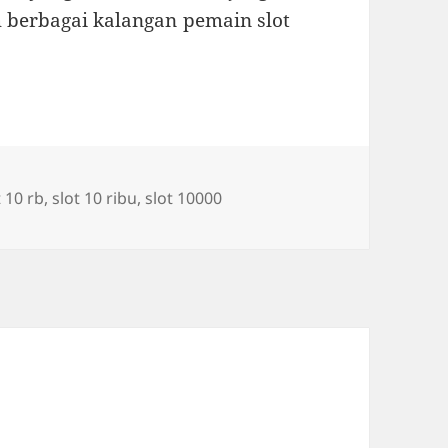
h berbagai kalangan pemain slot
t 10 rb
,
slot 10 ribu
,
slot 10000