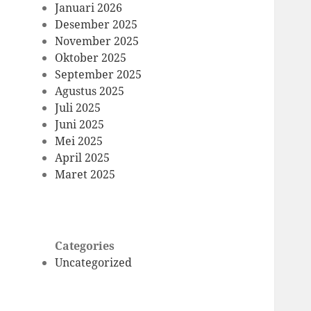
Januari 2026
Desember 2025
November 2025
Oktober 2025
September 2025
Agustus 2025
Juli 2025
Juni 2025
Mei 2025
April 2025
Maret 2025
Categories
Uncategorized