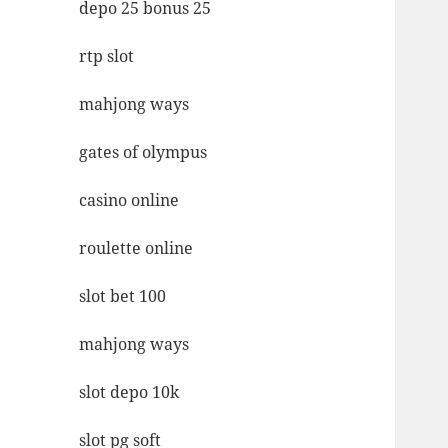
depo 25 bonus 25
rtp slot
mahjong ways
gates of olympus
casino online
roulette online
slot bet 100
mahjong ways
slot depo 10k
slot pg soft