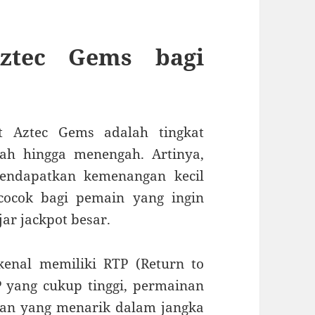
Aztec Gems bagi
t Aztec Gems adalah tingkat
dah hingga menengah. Artinya,
endapatkan kemenangan kecil
 cocok bagi pemain yang ingin
ar jackpot besar.
ikenal memiliki RTP (Return to
P yang cukup tinggi, permainan
an yang menarik dalam jangka