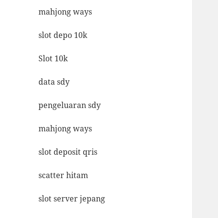
mahjong ways
slot depo 10k
Slot 10k
data sdy
pengeluaran sdy
mahjong ways
slot deposit qris
scatter hitam
slot server jepang