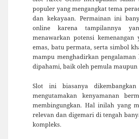
populer yang mengangkat tema perad
dan kekayaan. Permainan ini bany
online karena tampilannya ya
menawarkan potensi kemenangan 
emas, batu permata, serta simbol kh
mampu menghadirkan pengalaman 
dipahami, baik oleh pemula maupun
Slot ini biasanya dikembangkan
mengutamakan kenyamanan berma
membingungkan. Hal inilah yang m
relevan dan digemari di tengah bany
kompleks.