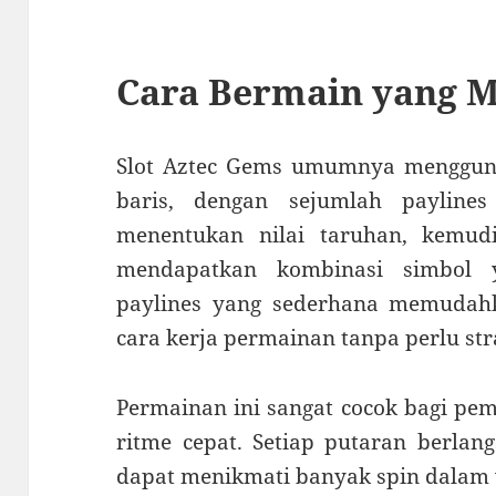
Cara Bermain yang 
Slot Aztec Gems umumnya menggun
baris, dengan sejumlah payline
menentukan nilai taruhan, kemu
mendapatkan kombinasi simbol 
paylines yang sederhana memuda
cara kerja permainan tanpa perlu str
Permainan ini sangat cocok bagi pe
ritme cepat. Setiap putaran berlan
dapat menikmati banyak spin dalam w