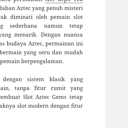
aban Aztec yang penuh misteri
ak diminati oleh pemain slot
ng sederhana namun tetap
yang menarik. Dengan nuansa
as budaya Aztec, permainan ini
bermain yang seru dan mudah
 pemain berpengalaman.
 dengan sistem klasik yang
in, tanpa fitur rumit yang
embuat Slot Aztec Gems tetap
aknya slot modern dengan fitur