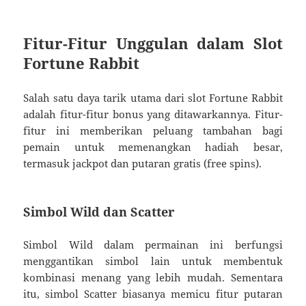
Fitur-Fitur Unggulan dalam Slot
Fortune Rabbit
Salah satu daya tarik utama dari slot Fortune Rabbit
adalah fitur-fitur bonus yang ditawarkannya. Fitur-
fitur ini memberikan peluang tambahan bagi
pemain untuk memenangkan hadiah besar,
termasuk jackpot dan putaran gratis (free spins).
Simbol Wild dan Scatter
Simbol Wild dalam permainan ini berfungsi
menggantikan simbol lain untuk membentuk
kombinasi menang yang lebih mudah. Sementara
itu, simbol Scatter biasanya memicu fitur putaran