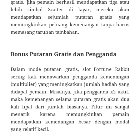
gratis. Jika pemain berhasil mendapatkan tiga atau
lebih simbol Scatter di layar, mereka akan
mendapatkan sejumlah putaran gratis yang
memungkinkan peluang kemenangan tanpa harus
memasang taruhan tambahan.
Bonus Putaran Gratis dan Pengganda
Dalam mode putaran gratis, slot Fortune Rabbit
sering kali menawarkan pengganda kemenangan
(multiplier) yang meningkatkan jumlah hadiah yang
didapat pemain. Misalnya, jika pengganda x2 aktif,
maka kemenangan selama putaran gratis akan dua
kali lipat dari jumlah biasanya. Fitur ini sangat
menarik karena memungkinkan pemain
mendapatkan kemenangan besar dengan modal
yang relatif kecil.