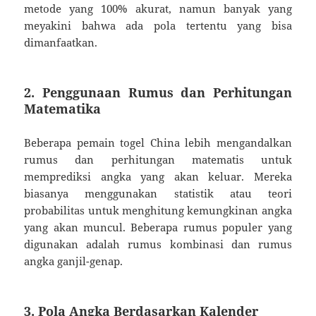
metode yang 100% akurat, namun banyak yang
meyakini bahwa ada pola tertentu yang bisa
dimanfaatkan.
2.
Penggunaan Rumus dan Perhitungan
Matematika
Beberapa pemain togel China lebih mengandalkan
rumus dan perhitungan matematis untuk
memprediksi angka yang akan keluar. Mereka
biasanya menggunakan statistik atau teori
probabilitas untuk menghitung kemungkinan angka
yang akan muncul. Beberapa rumus populer yang
digunakan adalah rumus kombinasi dan rumus
angka ganjil-genap.
3.
Pola Angka Berdasarkan Kalender