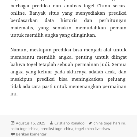
berbagai prediksi dan analisis togel China secara
online. Banyak situs yang menyediakan prediksi
berdasarkan data historis dan perhitungan
matematis, yang semakin memudahkan pemain
untuk memilih angka yang diinginkan.
Namun, meskipun prediksi bisa menjadi alat untuk
membantu memilih angka, penting untuk diingat
bahwa togel tetaplah sebuah permainan judi. Semua
angka yang keluar pada akhirnya adalah acak, dan
meskipun prediksi bisa meningkatkan peluang,
tidak ada cara pasti untuk memenangkan permainan
ini.
Diposkan
Penulis
Tag
Agustus 15, 2025
Cristiano Ronaldo
china togel hari ini
,
pada
paito togel china
,
prediksi togel china
,
togel china live draw
untuk Prediksi Togel China: Rahasia di Balik Angka-A
Berikan komentar