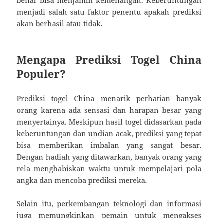
benar bisa menjamin kemenangan. Keberuntungan
menjadi salah satu faktor penentu apakah prediksi
akan berhasil atau tidak.
Mengapa Prediksi Togel China
Populer?
Prediksi togel China menarik perhatian banyak
orang karena ada sensasi dan harapan besar yang
menyertainya. Meskipun hasil togel didasarkan pada
keberuntungan dan undian acak, prediksi yang tepat
bisa memberikan imbalan yang sangat besar.
Dengan hadiah yang ditawarkan, banyak orang yang
rela menghabiskan waktu untuk mempelajari pola
angka dan mencoba prediksi mereka.
Selain itu, perkembangan teknologi dan informasi
juga memungkinkan pemain untuk mengakses