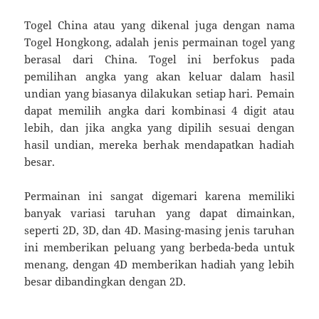
Togel China atau yang dikenal juga dengan nama
Togel Hongkong, adalah jenis permainan togel yang
berasal dari China. Togel ini berfokus pada
pemilihan angka yang akan keluar dalam hasil
undian yang biasanya dilakukan setiap hari. Pemain
dapat memilih angka dari kombinasi 4 digit atau
lebih, dan jika angka yang dipilih sesuai dengan
hasil undian, mereka berhak mendapatkan hadiah
besar.
Permainan ini sangat digemari karena memiliki
banyak variasi taruhan yang dapat dimainkan,
seperti 2D, 3D, dan 4D. Masing-masing jenis taruhan
ini memberikan peluang yang berbeda-beda untuk
menang, dengan 4D memberikan hadiah yang lebih
besar dibandingkan dengan 2D.