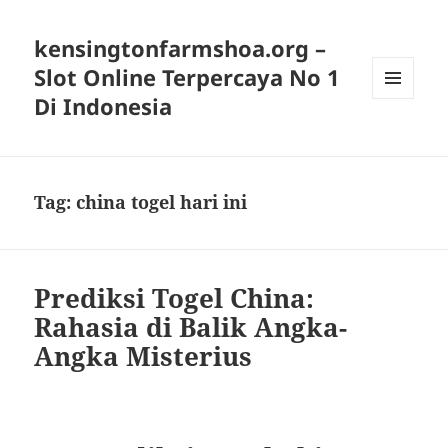
kensingtonfarmshoa.org –
Slot Online Terpercaya No 1
Di Indonesia
MENU
DAN
WIDGET
Tag:
china togel hari ini
Prediksi Togel China:
Rahasia di Balik Angka-
Angka Misterius