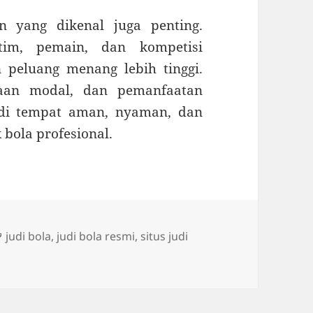
n yang dikenal juga penting.
im, pemain, dan kompetisi
 peluang menang lebih tinggi.
olaan modal, dan pemanfaatan
adi tempat aman, nyaman, dan
bola profesional.
Tag
judi bola
,
judi bola resmi
,
situs judi
a Aman dan Terpercaya di Situs Resmi