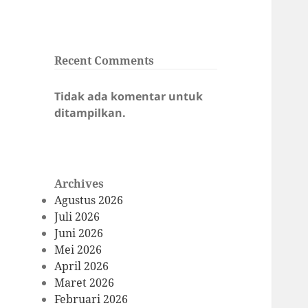
Recent Comments
Tidak ada komentar untuk
ditampilkan.
Archives
Agustus 2026
Juli 2026
Juni 2026
Mei 2026
April 2026
Maret 2026
Februari 2026