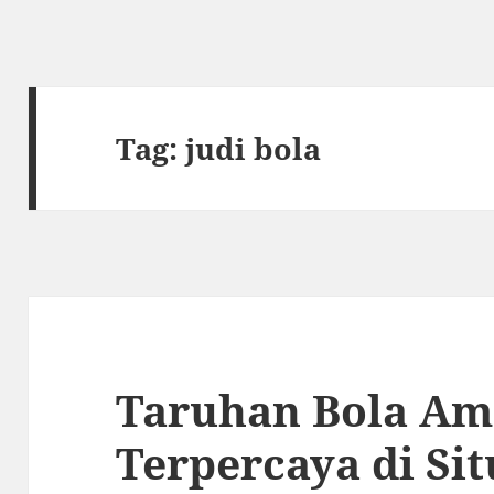
Tag:
judi bola
Taruhan Bola Am
Terpercaya di Si