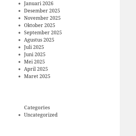
Januari 2026
Desember 2025
November 2025
Oktober 2025
September 2025
Agustus 2025
Juli 2025
Juni 2025
Mei 2025
April 2025
Maret 2025
Categories
Uncategorized