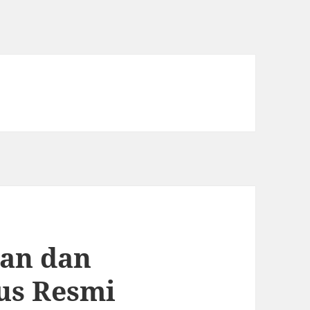
an dan
tus Resmi