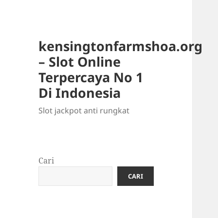
kensingtonfarmshoa.org
– Slot Online
Terpercaya No 1
Di Indonesia
Slot jackpot anti rungkat
Cari
CARI