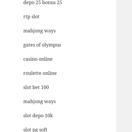
depo 25 bonus 25
rtp slot
mahjong ways
gates of olympus
casino online
roulette online
slot bet 100
mahjong ways
slot depo 10k
slot pg soft