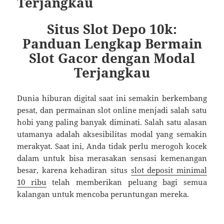
Terjangkau
Situs Slot Depo 10k:
Panduan Lengkap Bermain
Slot Gacor dengan Modal
Terjangkau
Dunia hiburan digital saat ini semakin berkembang
pesat, dan permainan slot online menjadi salah satu
hobi yang paling banyak diminati. Salah satu alasan
utamanya adalah aksesibilitas modal yang semakin
merakyat. Saat ini, Anda tidak perlu merogoh kocek
dalam untuk bisa merasakan sensasi kemenangan
besar, karena kehadiran situs
slot deposit minimal
10 ribu
telah memberikan peluang bagi semua
kalangan untuk mencoba peruntungan mereka.