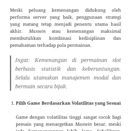
Meski peluang kemenangan didukung oleh
performa server yang baik, penggunaan strategi
yang matang tetap menjadi penentu utama hasil
akhir.
Maxwin
atau kemenangan maksimal
membutuhkan kombinasi kedisiplinan dan
pemahaman terhadap pola permainan.
Ingat:
Kemenangan di permainan slot
berbasis statistik dan keberuntungan.
Selalu utamakan manajemen modal dan
bermain secara bijak.
Pilih Game Berdasarkan Volatilitas yang Sesuai
Game dengan volatilitas tinggi sangat cocok bagi
pemain yang menargetkan
Maxwin
besar, meski
jeda kemenangannya lebih lama. Sebaliknya,