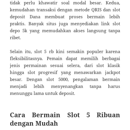
tidak perlu khawatir soal modal besar. Kedua,
kemudahan transaksi dengan metode QRIS dan slot
deposit Dana membuat proses bermain lebih
praktis. Banyak situs juga menyediakan link slot
depo 5k yang memudahkan akses langsung tanpa
ribet.
Selain itu, slot 5 rb kini semakin populer karena
fleksibilitasnya. Pemain dapat memilih berbagai
jenis permainan sesuai selera, dari slot klasik
hingga slot progresif yang menawarkan jackpot
besar. Dengan slot 5000, pengalaman bermain
menjadi lebih menyenangkan tanpa harus
menunggu lama untuk deposit.
Cara Bermain Slot 5 Ribuan
dengan Mudah