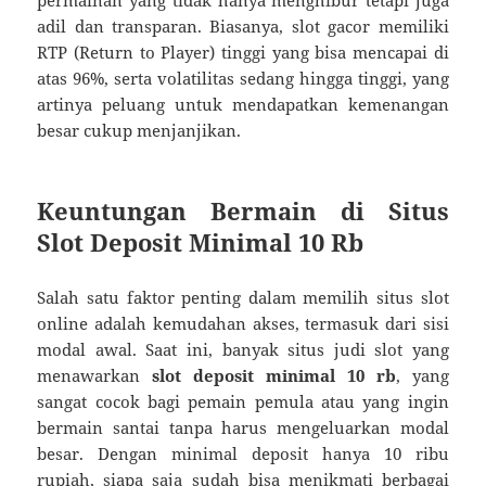
permainan yang tidak hanya menghibur tetapi juga
adil dan transparan. Biasanya, slot gacor memiliki
RTP (Return to Player) tinggi yang bisa mencapai di
atas 96%, serta volatilitas sedang hingga tinggi, yang
artinya peluang untuk mendapatkan kemenangan
besar cukup menjanjikan.
Keuntungan Bermain di Situs
Slot Deposit Minimal 10 Rb
Salah satu faktor penting dalam memilih situs slot
online adalah kemudahan akses, termasuk dari sisi
modal awal. Saat ini, banyak situs judi slot yang
menawarkan
slot deposit minimal 10 rb
, yang
sangat cocok bagi pemain pemula atau yang ingin
bermain santai tanpa harus mengeluarkan modal
besar. Dengan minimal deposit hanya 10 ribu
rupiah, siapa saja sudah bisa menikmati berbagai