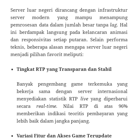
Server luar negeri dirancang dengan infrastruktur
server modern yang mampu menampung
pemrosesan data dalam jumlah besar tanpa
lag
. Hal
ini berdampak langsung pada kelancaran animasi
dan responsivitas setiap putaran. Selain performa
teknis, beberapa alasan mengapa server luar negeri
menjadi pilihan favorit meliputi:
Tingkat RTP yang Transparan dan Stabil
Banyak pengembang game terkemuka yang
bekerja sama dengan server internasional
menyediakan statistik RTP
live
yang diperbarui
secara
real-time
. Nilai RTP di atas 96%
memberikan indikasi teoritis pembayaran yang
lebih baik dalam jangka panjang.
Variasi Fitur dan Akses Game Terupdate