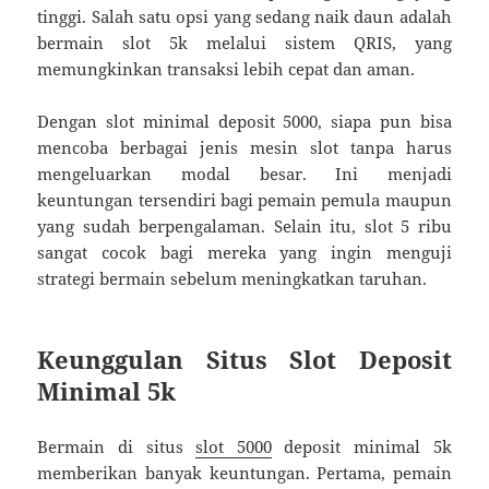
tinggi. Salah satu opsi yang sedang naik daun adalah
bermain slot 5k melalui sistem QRIS, yang
memungkinkan transaksi lebih cepat dan aman.
Dengan slot minimal deposit 5000, siapa pun bisa
mencoba berbagai jenis mesin slot tanpa harus
mengeluarkan modal besar. Ini menjadi
keuntungan tersendiri bagi pemain pemula maupun
yang sudah berpengalaman. Selain itu, slot 5 ribu
sangat cocok bagi mereka yang ingin menguji
strategi bermain sebelum meningkatkan taruhan.
Keunggulan Situs Slot Deposit
Minimal 5k
Bermain di situs
slot 5000
deposit minimal 5k
memberikan banyak keuntungan. Pertama, pemain