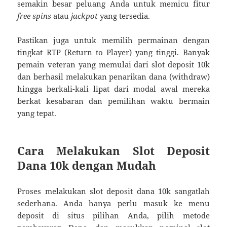
semakin besar peluang Anda untuk memicu fitur
free spins
atau
jackpot
yang tersedia.
Pastikan juga untuk memilih permainan dengan
tingkat RTP (Return to Player) yang tinggi. Banyak
pemain veteran yang memulai dari slot deposit 10k
dan berhasil melakukan penarikan dana (withdraw)
hingga berkali-kali lipat dari modal awal mereka
berkat kesabaran dan pemilihan waktu bermain
yang tepat.
Cara Melakukan Slot Deposit
Dana 10k dengan Mudah
Proses melakukan slot deposit dana 10k sangatlah
sederhana. Anda hanya perlu masuk ke menu
deposit di situs pilihan Anda, pilih metode