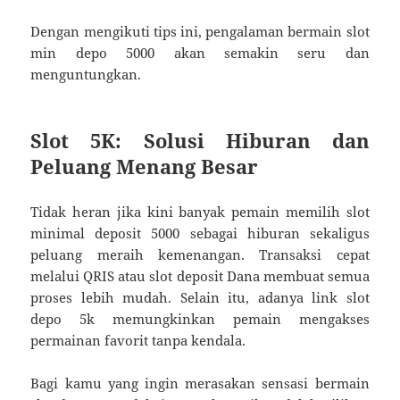
Dengan mengikuti tips ini, pengalaman bermain slot
min depo 5000 akan semakin seru dan
menguntungkan.
Slot 5K: Solusi Hiburan dan
Peluang Menang Besar
Tidak heran jika kini banyak pemain memilih slot
minimal deposit 5000 sebagai hiburan sekaligus
peluang meraih kemenangan. Transaksi cepat
melalui QRIS atau slot deposit Dana membuat semua
proses lebih mudah. Selain itu, adanya link slot
depo 5k memungkinkan pemain mengakses
permainan favorit tanpa kendala.
Bagi kamu yang ingin merasakan sensasi bermain