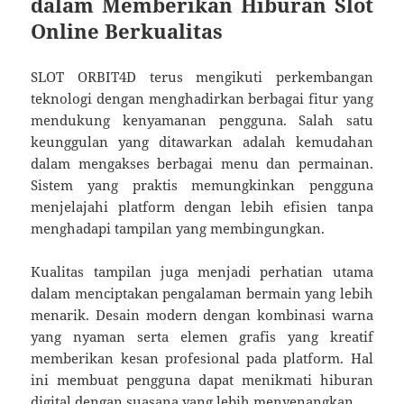
dalam Memberikan Hiburan Slot
Online Berkualitas
SLOT ORBIT4D terus mengikuti perkembangan
teknologi dengan menghadirkan berbagai fitur yang
mendukung kenyamanan pengguna. Salah satu
keunggulan yang ditawarkan adalah kemudahan
dalam mengakses berbagai menu dan permainan.
Sistem yang praktis memungkinkan pengguna
menjelajahi platform dengan lebih efisien tanpa
menghadapi tampilan yang membingungkan.
Kualitas tampilan juga menjadi perhatian utama
dalam menciptakan pengalaman bermain yang lebih
menarik. Desain modern dengan kombinasi warna
yang nyaman serta elemen grafis yang kreatif
memberikan kesan profesional pada platform. Hal
ini membuat pengguna dapat menikmati hiburan
digital dengan suasana yang lebih menyenangkan.