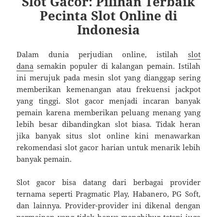
Slot Gacor: Pilihan Terbaik
Pecinta Slot Online di
Indonesia
Dalam dunia perjudian online, istilah
slot
dana
semakin populer di kalangan pemain. Istilah
ini merujuk pada mesin slot yang dianggap sering
memberikan kemenangan atau frekuensi jackpot
yang tinggi. Slot gacor menjadi incaran banyak
pemain karena memberikan peluang menang yang
lebih besar dibandingkan slot biasa. Tidak heran
jika banyak situs slot online kini menawarkan
rekomendasi slot gacor harian untuk menarik lebih
banyak pemain.
Slot gacor bisa datang dari berbagai provider
ternama seperti Pragmatic Play, Habanero, PG Soft,
dan lainnya. Provider-provider ini dikenal dengan