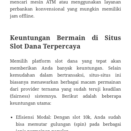
mencari mesin ATM atau menggunakan layanan
perbankan konvensional yang mungkin memiliki
jam offline.
Keuntungan Bermain di Situs
Slot Dana Terpercaya
Memilih platform slot dana yang tepat akan
memberikan Anda banyak keuntungan. Selain
kemudahan dalam bertransaksi, situs-situs ini
biasanya menawarkan berbagai macam permainan
dari provider ternama yang sudah teruji keadilan
(fairness) sistemnya. Berikut adalah beberapa
keuntungan utama:
Efisiensi Modal: Dengan slot 10k, Anda sudah
bisa memutar gulungan (spin) pada berbagai
jenis permainan populer.