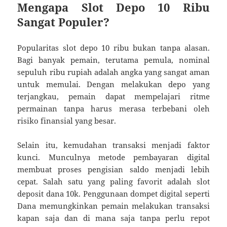
Mengapa Slot Depo 10 Ribu
Sangat Populer?
Popularitas slot depo 10 ribu bukan tanpa alasan.
Bagi banyak pemain, terutama pemula, nominal
sepuluh ribu rupiah adalah angka yang sangat aman
untuk memulai. Dengan melakukan depo yang
terjangkau, pemain dapat mempelajari ritme
permainan tanpa harus merasa terbebani oleh
risiko finansial yang besar.
Selain itu, kemudahan transaksi menjadi faktor
kunci. Munculnya metode pembayaran digital
membuat proses pengisian saldo menjadi lebih
cepat. Salah satu yang paling favorit adalah slot
deposit dana 10k. Penggunaan dompet digital seperti
Dana memungkinkan pemain melakukan transaksi
kapan saja dan di mana saja tanpa perlu repot