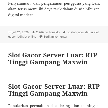
kenyamanan, dan pengalaman pengguna yang baik
akan terus memiliki daya tarik dalam dunia hiburan
digital modern.
Diposkan
Penulis
Tag
Juli 26, 2026
Cristiano Ronaldo
bo slot gacor
,
daftar slot
pada
untuk SLOT ORBIT4D Menawar
gacor
,
judi slot online
Berikan komentar
Slot Gacor Server Luar: RTP
Tinggi Gampang Maxwin
Slot Gacor Server Luar: RTP
Tinggi Gampang Maxwin
Popularitas permainan slot daring kian meningkat