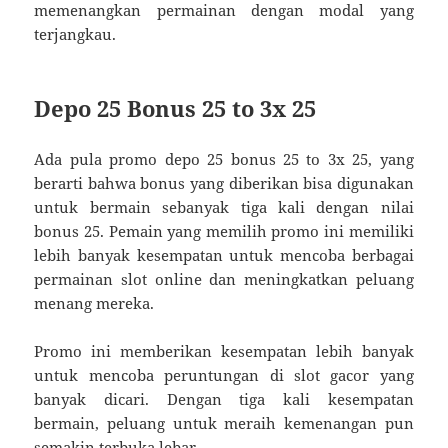
memenangkan permainan dengan modal yang
terjangkau.
Depo 25 Bonus 25 to 3x 25
Ada pula promo depo 25 bonus 25 to 3x 25, yang
berarti bahwa bonus yang diberikan bisa digunakan
untuk bermain sebanyak tiga kali dengan nilai
bonus 25. Pemain yang memilih promo ini memiliki
lebih banyak kesempatan untuk mencoba berbagai
permainan slot online dan meningkatkan peluang
menang mereka.
Promo ini memberikan kesempatan lebih banyak
untuk mencoba peruntungan di slot gacor yang
banyak dicari. Dengan tiga kali kesempatan
bermain, peluang untuk meraih kemenangan pun
semakin terbuka lebar.