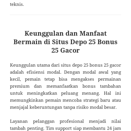
teknis.
Keunggulan dan Manfaat
Bermain di Situs Depo 25 Bonus
25 Gacor
Keunggulan utama dari situs depo 25 bonus 25 gacor
adalah efisiensi modal. Dengan modal awal yang
kecil, pemain tetap bisa mengakses permainan
premium dan memanfaatkan bonus tambahan
untuk meningkatkan peluang menang. Hal ini
memungkinkan pemain mencoba strategi baru atau
menjajal keberuntungan tanpa risiko modal besar.
Layanan pelanggan profesional menjadi nilai
tambah penting. Tim support siap membantu 24 jam