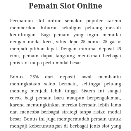
Pemain Slot Online
Permainan slot online semakin populer karena
memberikan hiburan sekaligus peluang meraih
keuntungan. Bagi pemain yang ingin memulai
dengan modal kecil, situs depo 25 bonus 25 gacor
menjadi pilihan tepat. Dengan minimal deposit 25
ribu, pemain dapat langsung menikmati berbagai
jenis slot tanpa perlu modal besar.
Bonus 25% dari deposit awal membantu
meningkatkan saldo bermain, sehingga peluang
menang menjadi lebih tinggi. Sistem ini sangat
cocok bagi pemain baru maupun berpengalaman,
karena memungkinkan mereka bermain lebih lama
dan mencoba berbagai strategi tanpa risiko modal
besar. Bonus ini juga mempermudah pemain untuk
menguji keberuntungan di berbagai jenis slot yang