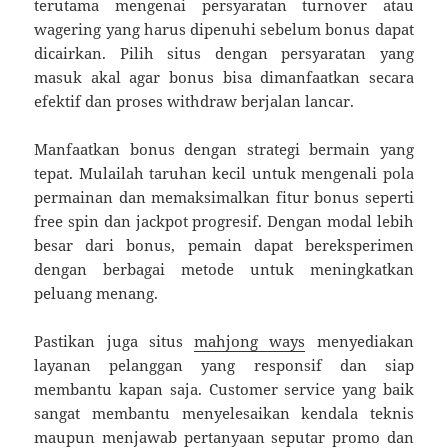
terutama mengenai persyaratan turnover atau
wagering yang harus dipenuhi sebelum bonus dapat
dicairkan. Pilih situs dengan persyaratan yang
masuk akal agar bonus bisa dimanfaatkan secara
efektif dan proses withdraw berjalan lancar.
Manfaatkan bonus dengan strategi bermain yang
tepat. Mulailah taruhan kecil untuk mengenali pola
permainan dan memaksimalkan fitur bonus seperti
free spin dan jackpot progresif. Dengan modal lebih
besar dari bonus, pemain dapat bereksperimen
dengan berbagai metode untuk meningkatkan
peluang menang.
Pastikan juga situs
mahjong ways
menyediakan
layanan pelanggan yang responsif dan siap
membantu kapan saja. Customer service yang baik
sangat membantu menyelesaikan kendala teknis
maupun menjawab pertanyaan seputar promo dan