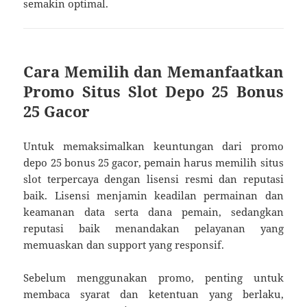
semakin optimal.
Cara Memilih dan Memanfaatkan
Promo Situs Slot Depo 25 Bonus
25 Gacor
Untuk memaksimalkan keuntungan dari promo
depo 25 bonus 25 gacor, pemain harus memilih situs
slot terpercaya dengan lisensi resmi dan reputasi
baik. Lisensi menjamin keadilan permainan dan
keamanan data serta dana pemain, sedangkan
reputasi baik menandakan pelayanan yang
memuaskan dan support yang responsif.
Sebelum menggunakan promo, penting untuk
membaca syarat dan ketentuan yang berlaku,