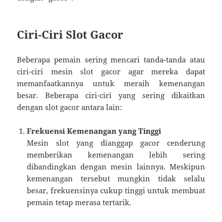
Ciri-Ciri Slot Gacor
Beberapa pemain sering mencari tanda-tanda atau
ciri-ciri mesin slot gacor agar mereka dapat
memanfaatkannya untuk meraih kemenangan
besar. Beberapa ciri-ciri yang sering dikaitkan
dengan slot gacor antara lain:
Frekuensi Kemenangan yang Tinggi
Mesin slot yang dianggap gacor cenderung
memberikan kemenangan lebih sering
dibandingkan dengan mesin lainnya. Meskipun
kemenangan tersebut mungkin tidak selalu
besar, frekuensinya cukup tinggi untuk membuat
pemain tetap merasa tertarik.