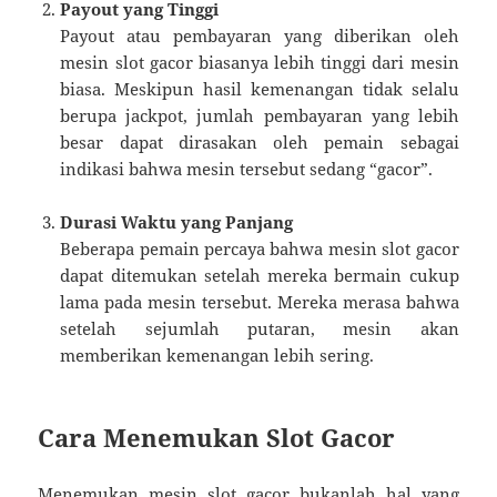
Payout yang Tinggi
Payout atau pembayaran yang diberikan oleh
mesin slot gacor biasanya lebih tinggi dari mesin
biasa. Meskipun hasil kemenangan tidak selalu
berupa jackpot, jumlah pembayaran yang lebih
besar dapat dirasakan oleh pemain sebagai
indikasi bahwa mesin tersebut sedang “gacor”.
Durasi Waktu yang Panjang
Beberapa pemain percaya bahwa mesin slot gacor
dapat ditemukan setelah mereka bermain cukup
lama pada mesin tersebut. Mereka merasa bahwa
setelah sejumlah putaran, mesin akan
memberikan kemenangan lebih sering.
Cara Menemukan Slot Gacor
Menemukan mesin slot gacor bukanlah hal yang