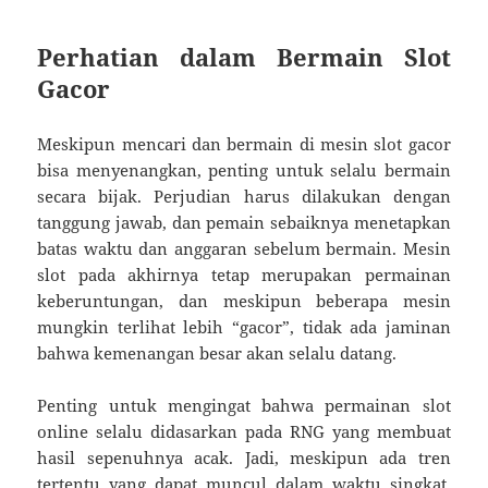
Perhatian dalam Bermain Slot
Gacor
Meskipun mencari dan bermain di mesin slot gacor
bisa menyenangkan, penting untuk selalu bermain
secara bijak. Perjudian harus dilakukan dengan
tanggung jawab, dan pemain sebaiknya menetapkan
batas waktu dan anggaran sebelum bermain. Mesin
slot pada akhirnya tetap merupakan permainan
keberuntungan, dan meskipun beberapa mesin
mungkin terlihat lebih “gacor”, tidak ada jaminan
bahwa kemenangan besar akan selalu datang.
Penting untuk mengingat bahwa permainan slot
online selalu didasarkan pada RNG yang membuat
hasil sepenuhnya acak. Jadi, meskipun ada tren
tertentu yang dapat muncul dalam waktu singkat,