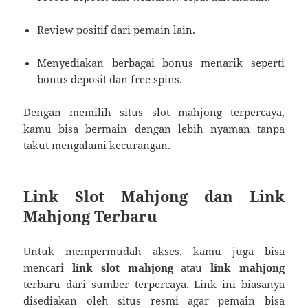
Review positif dari pemain lain.
Menyediakan berbagai bonus menarik seperti
bonus deposit dan free spins.
Dengan memilih situs slot mahjong terpercaya,
kamu bisa bermain dengan lebih nyaman tanpa
takut mengalami kecurangan.
Link Slot Mahjong dan Link
Mahjong Terbaru
Untuk mempermudah akses, kamu juga bisa
mencari
link slot mahjong
atau
link mahjong
terbaru dari sumber terpercaya. Link ini biasanya
disediakan oleh situs resmi agar pemain bisa