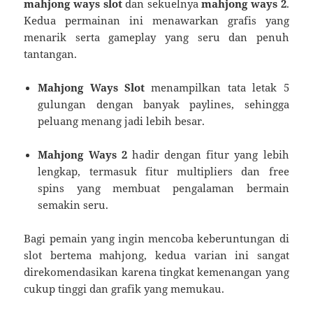
mahjong ways slot
dan sekuelnya
mahjong ways 2
.
Kedua permainan ini menawarkan grafis yang
menarik serta gameplay yang seru dan penuh
tantangan.
Mahjong Ways Slot
menampilkan tata letak 5
gulungan dengan banyak paylines, sehingga
peluang menang jadi lebih besar.
Mahjong Ways 2
hadir dengan fitur yang lebih
lengkap, termasuk fitur multipliers dan free
spins yang membuat pengalaman bermain
semakin seru.
Bagi pemain yang ingin mencoba keberuntungan di
slot bertema mahjong, kedua varian ini sangat
direkomendasikan karena tingkat kemenangan yang
cukup tinggi dan grafik yang memukau.