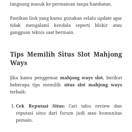
langsung masuk ke permainan tanpa hambatan.
Pastikan link yang kamu gunakan selalu update agar
tidak mengalami kendala seperti blokir atau
gangguan teknis saat bermain.
Tips Memilih Situs Slot Mahjong
Ways
Jika kamu penggemar
mahjong ways slot
, berikut
beberapa tips memilih
situs slot mahjong ways
terbaik:
Cek Reputasi Situs:
Cari tahu review dan
reputasi situs dari forum judi atau komunitas
pemain.