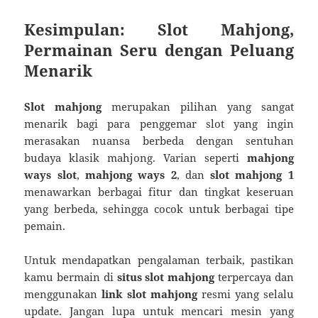
Kesimpulan: Slot Mahjong,
Permainan Seru dengan Peluang
Menarik
Slot mahjong
merupakan pilihan yang sangat
menarik bagi para penggemar slot yang ingin
merasakan nuansa berbeda dengan sentuhan
budaya klasik mahjong. Varian seperti
mahjong
ways slot
,
mahjong ways 2
, dan
slot mahjong 1
menawarkan berbagai fitur dan tingkat keseruan
yang berbeda, sehingga cocok untuk berbagai tipe
pemain.
Untuk mendapatkan pengalaman terbaik, pastikan
kamu bermain di
situs slot mahjong
terpercaya dan
menggunakan
link slot mahjong
resmi yang selalu
update. Jangan lupa untuk mencari mesin yang