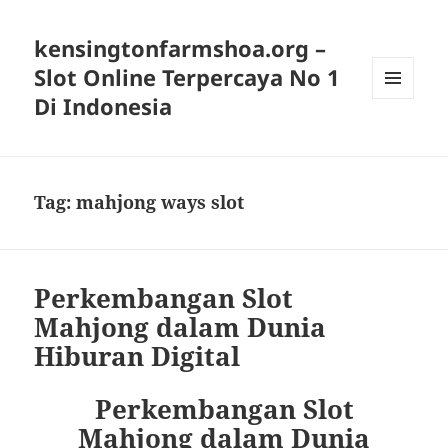
kensingtonfarmshoa.org –
Slot Online Terpercaya No 1
Di Indonesia
MENU
DAN
WIDGET
Tag:
mahjong ways slot
Perkembangan Slot
Mahjong dalam Dunia
Hiburan Digital
Perkembangan Slot
Mahjong dalam Dunia