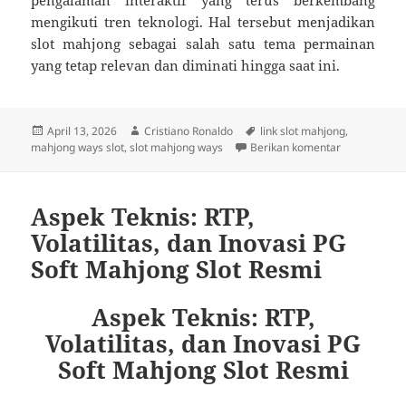
pengalaman interaktif yang terus berkembang
mengikuti tren teknologi. Hal tersebut menjadikan
slot mahjong sebagai salah satu tema permainan
yang tetap relevan dan diminati hingga saat ini.
Diposkan
Penulis
Tag
April 13, 2026
Cristiano Ronaldo
link slot mahjong
,
pada
untuk Perkem
mahjong ways slot
,
slot mahjong ways
Berikan komentar
Aspek Teknis: RTP,
Volatilitas, dan Inovasi PG
Soft Mahjong Slot Resmi
Aspek Teknis: RTP,
Volatilitas, dan Inovasi PG
Soft Mahjong Slot Resmi