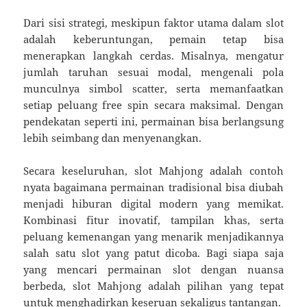
Dari sisi strategi, meskipun faktor utama dalam slot
adalah keberuntungan, pemain tetap bisa
menerapkan langkah cerdas. Misalnya, mengatur
jumlah taruhan sesuai modal, mengenali pola
munculnya simbol scatter, serta memanfaatkan
setiap peluang free spin secara maksimal. Dengan
pendekatan seperti ini, permainan bisa berlangsung
lebih seimbang dan menyenangkan.
Secara keseluruhan, slot Mahjong adalah contoh
nyata bagaimana permainan tradisional bisa diubah
menjadi hiburan digital modern yang memikat.
Kombinasi fitur inovatif, tampilan khas, serta
peluang kemenangan yang menarik menjadikannya
salah satu slot yang patut dicoba. Bagi siapa saja
yang mencari permainan slot dengan nuansa
berbeda, slot Mahjong adalah pilihan yang tepat
untuk menghadirkan keseruan sekaligus tantangan.