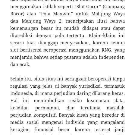
menggunakan istilah seperti “Slot Gacor” (Gampang
Bocor) atau “Pola Maxwin” untuk Mahjong Ways
dan Mahjong Ways 2, menciptakan ilusi bahwa
kemenangan besar itu mudah didapat atau dapat
diprediksi dengan pola tertentu. Klaim-klaim ini
secara luas dianggap menyesatkan, karena semua
slot berlisensi beroperasi menggunakan RNG, yang
menjamin bahwa setiap putaran adalah independen
dan acak.
Selain itu, situs-situs ini seringkali beroperasi tanpa
regulasi yang jelas di banyak yurisdiksi, termasuk
Indonesia, di mana perjudian daring dilarang keras.
Hal ini menimbulkan risiko keamanan data,
keadilan permainan, dan terutama masalah
perjudian kompulsif. Banyak kisah yang beredar di
media sosial mengenai individu yang mengalami
kerugian finansial besar karena terjerat janji