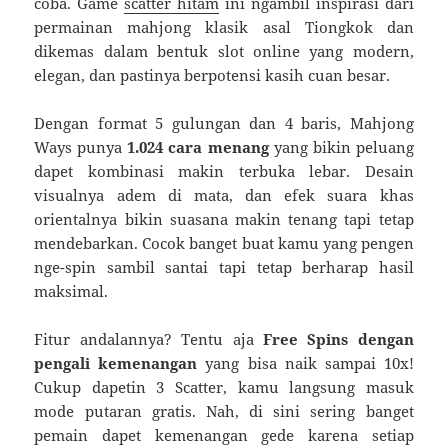
coba. Game
scatter hitam
ini ngambil inspirasi dari
permainan mahjong klasik asal Tiongkok dan
dikemas dalam bentuk slot online yang modern,
elegan, dan pastinya berpotensi kasih cuan besar.
Dengan format 5 gulungan dan 4 baris, Mahjong
Ways punya
1.024 cara menang
yang bikin peluang
dapet kombinasi makin terbuka lebar. Desain
visualnya adem di mata, dan efek suara khas
orientalnya bikin suasana makin tenang tapi tetap
mendebarkan. Cocok banget buat kamu yang pengen
nge-spin sambil santai tapi tetap berharap hasil
maksimal.
Fitur andalannya? Tentu aja
Free Spins dengan
pengali kemenangan
yang bisa naik sampai 10x!
Cukup dapetin 3 Scatter, kamu langsung masuk
mode putaran gratis. Nah, di sini sering banget
pemain dapet kemenangan gede karena setiap