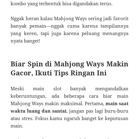
kombo yang terbentuk bisa digandakan terus.
Nggak heran kalau Mahjong Ways sering jadi favorit
banyak pemain—nggak cuma karena tampilannya
yang keren, tapi juga karena peluang menangnya
nyata banget!
Biar Spin di Mahjong Ways Makin
Gacor, Ikuti Tips Ringan Ini
Meski main slot banyak mengandalkan
keberuntungan, ada beberapa cara biar main
Mahjong Ways makin maksimal. Pertama,
main saat
waktu luang dan santai
, jangan pas lagi buru-buru
atau stres. Fokus kamu ngaruh banget ke keputusan
main.