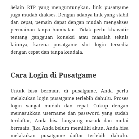
Selain RTP yang menguntungkan, link pusatgame
juga mudah diakses. Dengan adanya link yang stabil
dan cepat, pemain dapat dengan mudah mengakses
permainan tanpa hambatan. Tidak perlu khawatir
tentang gangguan koneksi atau masalah teknis
lainnya, karena pusatgame slot login tersedia
dengan cepat dan tanpa kendala.
Cara Login di Pusatgame
Untuk bisa bermain di pusatgame, Anda perlu
melakukan login pusatgame terlebih dahulu. Proses
login sangat mudah dan cepat. Cukup dengan
memasukkan username dan password yang sudah
terdaftar, Anda bisa langsung masuk dan mulai
bermain. Jika Anda belum memiliki akun, Anda bisa
melakukan pusatgame daftar terlebih dahulu.