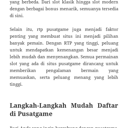
yang berbeda. Dari slot klasik hingga slot modern
dengan berbagai bonus menarik, semuanya tersedia
di sini.
Selain itu, rtp pusatgame juga menjadi faktor
penting yang membuat situs ini menjadi pilihan
banyak pemain. Dengan RTP yang tinggi, peluang
untuk mendapatkan kemenangan besar menjadi
lebih mudah dan menyenangkan. Semua permainan
slot yang ada di situs pusatgame dirancang untuk
memberikan pengalaman bermain yang
memuaskan, serta peluang menang yang lebih
tinggi.
Langkah-Langkah Mudah Daftar
di Pusatgame