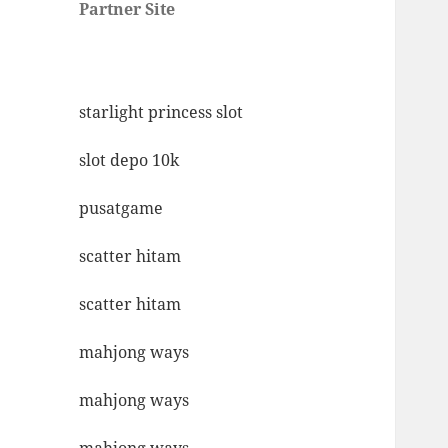
Partner Site
starlight princess slot
slot depo 10k
pusatgame
scatter hitam
scatter hitam
mahjong ways
mahjong ways