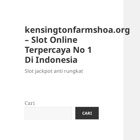
kensingtonfarmshoa.org
– Slot Online
Terpercaya No 1
Di Indonesia
Slot jackpot anti rungkat
Cari
CARI