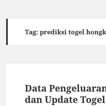
Tag:
prediksi togel hong
Data Pengeluara
dan Update Togel