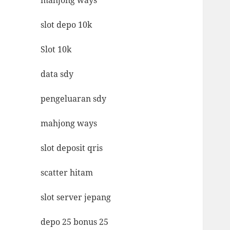
mahjong ways
slot depo 10k
Slot 10k
data sdy
pengeluaran sdy
mahjong ways
slot deposit qris
scatter hitam
slot server jepang
depo 25 bonus 25