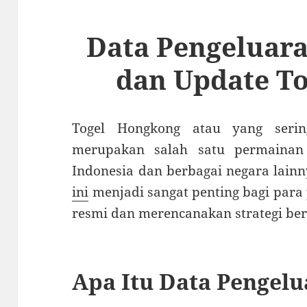
Data Pengeluar
dan Update To
Togel Hongkong atau yang seri
merupakan salah satu permainan
Indonesia dan berbagai negara lain
ini
menjadi sangat penting bagi para
resmi dan merencanakan strategi ber
Apa Itu Data Pengel