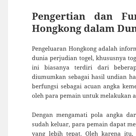
Pengertian dan Fu
Hongkong dalam Dun
Pengeluaran Hongkong adalah inform
dunia perjudian togel, khususnya to
ini biasanya terdiri dari beber
diumumkan sebagai hasil undian har
berfungsi sebagai acuan angka keme
oleh para pemain untuk melakukan ana
Dengan mengamati pola angka dar
sudah keluar, para pemain dapat m
yang lebih tepat. Oleh karena itu