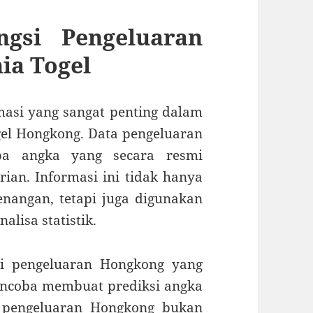
ngsi Pengeluaran
ia Togel
asi yang sangat penting dalam
gel Hongkong. Data pengeluaran
apa angka yang secara resmi
ian. Informasi ini tidak hanya
nangan, tetapi juga digunakan
lisa statistik.
i pengeluaran Hongkong yang
encoba membuat prediksi angka
, pengeluaran Hongkong bukan