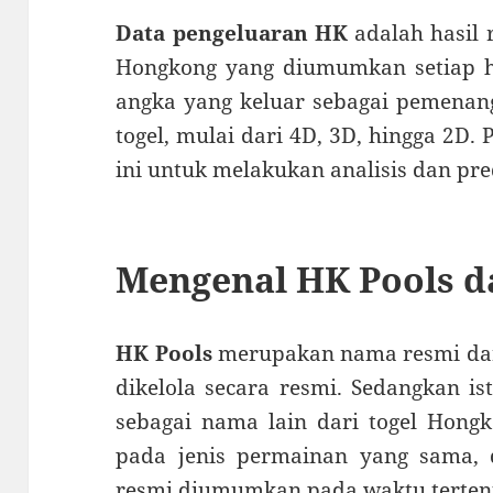
Data pengeluaran HK
adalah hasil 
Hongkong yang diumumkan setiap ha
angka yang keluar sebagai pemenang
togel, mulai dari 4D, 3D, hingga 2D
ini untuk melakukan analisis dan pre
Mengenal HK Pools d
HK Pools
merupakan nama resmi dar
dikelola secara resmi. Sedangkan is
sebagai nama lain dari togel Hongk
pada jenis permainan yang sama, 
resmi diumumkan pada waktu tertentu