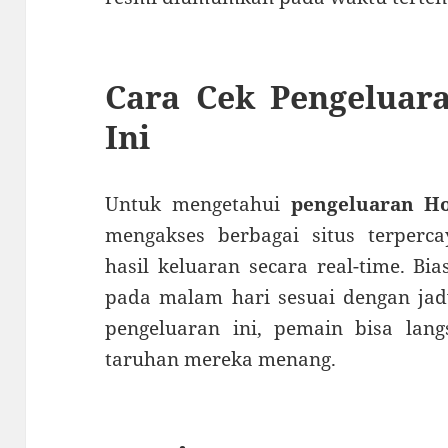
Cara Cek Pengeluar
Ini
Untuk mengetahui
pengeluaran H
mengakses berbagai situs terper
hasil keluaran secara real-time. B
pada malam hari sesuai dengan jad
pengeluaran ini, pemain bisa la
taruhan mereka menang.