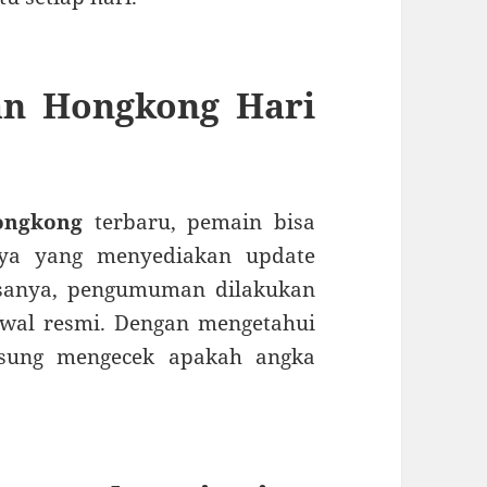
an Hongkong Hari
ongkong
terbaru, pemain bisa
caya yang menyediakan update
iasanya, pengumuman dilakukan
wal resmi. Dengan mengetahui
ngsung mengecek apakah angka