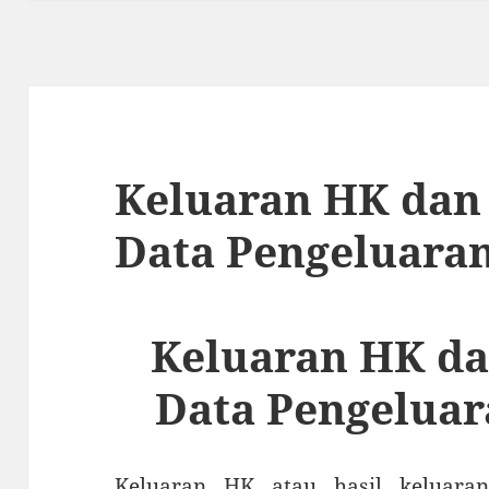
Keluaran HK dan
Data Pengeluara
Keluaran HK da
Data Pengelua
Keluaran HK atau hasil keluar