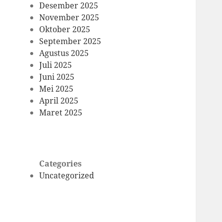
Desember 2025
November 2025
Oktober 2025
September 2025
Agustus 2025
Juli 2025
Juni 2025
Mei 2025
April 2025
Maret 2025
Categories
Uncategorized