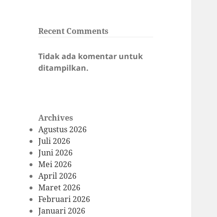
Recent Comments
Tidak ada komentar untuk
ditampilkan.
Archives
Agustus 2026
Juli 2026
Juni 2026
Mei 2026
April 2026
Maret 2026
Februari 2026
Januari 2026