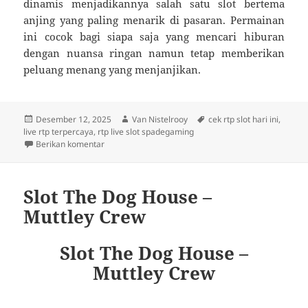
dinamis menjadikannya salah satu slot bertema
anjing yang paling menarik di pasaran. Permainan
ini cocok bagi siapa saja yang mencari hiburan
dengan nuansa ringan namun tetap memberikan
peluang menang yang menjanjikan.
Diposkan
Penulis
Tag
Desember 12, 2025
Van Nistelrooy
cek rtp slot hari ini
,
pada
live rtp terpercaya
,
rtp live slot spadegaming
untuk Slot The Dog House – Muttley Crew
Berikan komentar
Slot The Dog House –
Muttley Crew
Slot
The Dog House –
Muttley Crew