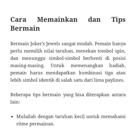
Cara Memainkan dan Tips
Bermain
Bermain Joker’s Jewels sangat mudah. Pemain hanya
perlu memilih nilai taruhan, menekan tombol spin,
dan menunggu simbol-simbol berhenti di posisi
masing-masing. Untuk memenangkan hadiah,
pemain harus mendapatkan kombinasi tiga atau
lebih simbol identik di salah satu dari lima paylines.
Beberapa tips bermain yang bisa diterapkan antara
lain:
Mulailah dengan taruhan kecil untuk memahami
ritme permainan.