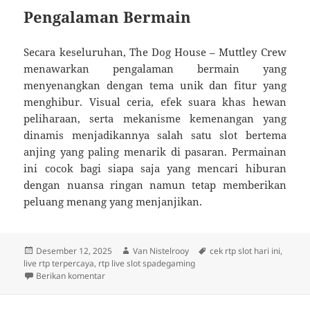
Pengalaman Bermain
Secara keseluruhan, The Dog House – Muttley Crew
menawarkan pengalaman bermain yang
menyenangkan dengan tema unik dan fitur yang
menghibur. Visual ceria, efek suara khas hewan
peliharaan, serta mekanisme kemenangan yang
dinamis menjadikannya salah satu slot bertema
anjing yang paling menarik di pasaran. Permainan
ini cocok bagi siapa saja yang mencari hiburan
dengan nuansa ringan namun tetap memberikan
peluang menang yang menjanjikan.
Diposkan
Penulis
Tag
Desember 12, 2025
Van Nistelrooy
cek rtp slot hari ini
,
pada
live rtp terpercaya
,
rtp live slot spadegaming
untuk Slot The Dog House – Muttley Crew
Berikan komentar