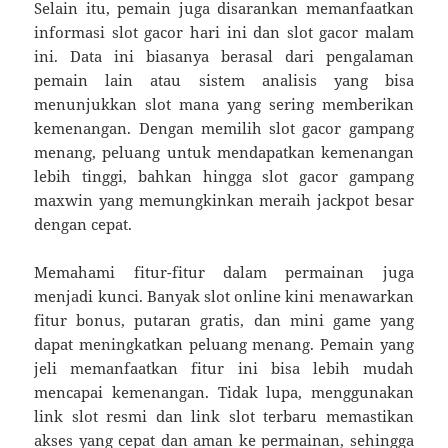
Selain itu, pemain juga disarankan memanfaatkan
informasi slot gacor hari ini dan slot gacor malam
ini. Data ini biasanya berasal dari pengalaman
pemain lain atau sistem analisis yang bisa
menunjukkan slot mana yang sering memberikan
kemenangan. Dengan memilih slot gacor gampang
menang, peluang untuk mendapatkan kemenangan
lebih tinggi, bahkan hingga slot gacor gampang
maxwin yang memungkinkan meraih jackpot besar
dengan cepat.
Memahami fitur-fitur dalam permainan juga
menjadi kunci. Banyak slot online kini menawarkan
fitur bonus, putaran gratis, dan mini game yang
dapat meningkatkan peluang menang. Pemain yang
jeli memanfaatkan fitur ini bisa lebih mudah
mencapai kemenangan. Tidak lupa, menggunakan
link slot resmi dan link slot terbaru memastikan
akses yang cepat dan aman ke permainan, sehingga