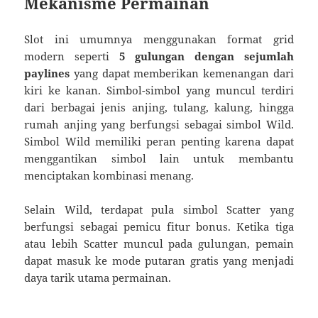
Mekanisme Permainan
Slot ini umumnya menggunakan format grid
modern seperti
5 gulungan dengan sejumlah
paylines
yang dapat memberikan kemenangan dari
kiri ke kanan. Simbol-simbol yang muncul terdiri
dari berbagai jenis anjing, tulang, kalung, hingga
rumah anjing yang berfungsi sebagai simbol Wild.
Simbol Wild memiliki peran penting karena dapat
menggantikan simbol lain untuk membantu
menciptakan kombinasi menang.
Selain Wild, terdapat pula simbol Scatter yang
berfungsi sebagai pemicu fitur bonus. Ketika tiga
atau lebih Scatter muncul pada gulungan, pemain
dapat masuk ke mode putaran gratis yang menjadi
daya tarik utama permainan.