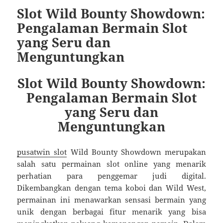
Slot Wild Bounty Showdown:
Pengalaman Bermain Slot
yang Seru dan
Menguntungkan
Slot Wild Bounty Showdown:
Pengalaman Bermain Slot
yang Seru dan
Menguntungkan
pusatwin slot
Wild Bounty Showdown merupakan
salah satu permainan slot online yang menarik
perhatian para penggemar judi digital.
Dikembangkan dengan tema koboi dan Wild West,
permainan ini menawarkan sensasi bermain yang
unik dengan berbagai fitur menarik yang bisa