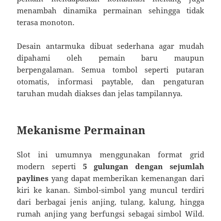
menambah dinamika permainan sehingga tidak
terasa monoton.
Desain antarmuka dibuat sederhana agar mudah
dipahami oleh pemain baru maupun
berpengalaman. Semua tombol seperti putaran
otomatis, informasi paytable, dan pengaturan
taruhan mudah diakses dan jelas tampilannya.
Mekanisme Permainan
Slot ini umumnya menggunakan format grid
modern seperti
5 gulungan dengan sejumlah
paylines
yang dapat memberikan kemenangan dari
kiri ke kanan. Simbol-simbol yang muncul terdiri
dari berbagai jenis anjing, tulang, kalung, hingga
rumah anjing yang berfungsi sebagai simbol Wild.