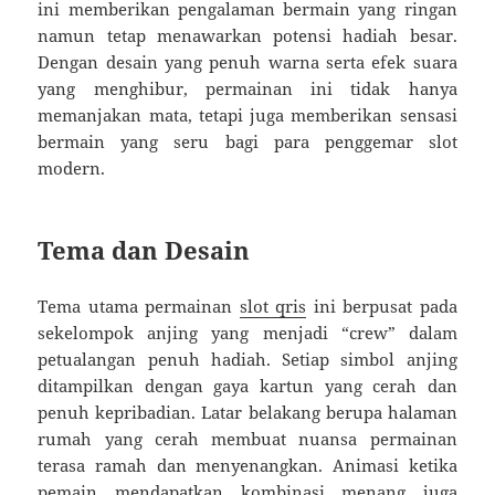
ini memberikan pengalaman bermain yang ringan
namun tetap menawarkan potensi hadiah besar.
Dengan desain yang penuh warna serta efek suara
yang menghibur, permainan ini tidak hanya
memanjakan mata, tetapi juga memberikan sensasi
bermain yang seru bagi para penggemar slot
modern.
Tema dan Desain
Tema utama permainan
slot qris
ini berpusat pada
sekelompok anjing yang menjadi “crew” dalam
petualangan penuh hadiah. Setiap simbol anjing
ditampilkan dengan gaya kartun yang cerah dan
penuh kepribadian. Latar belakang berupa halaman
rumah yang cerah membuat nuansa permainan
terasa ramah dan menyenangkan. Animasi ketika
pemain mendapatkan kombinasi menang juga