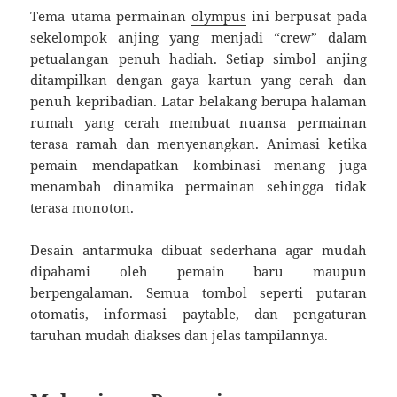
Tema utama permainan
olympus
ini berpusat pada
sekelompok anjing yang menjadi “crew” dalam
petualangan penuh hadiah. Setiap simbol anjing
ditampilkan dengan gaya kartun yang cerah dan
penuh kepribadian. Latar belakang berupa halaman
rumah yang cerah membuat nuansa permainan
terasa ramah dan menyenangkan. Animasi ketika
pemain mendapatkan kombinasi menang juga
menambah dinamika permainan sehingga tidak
terasa monoton.
Desain antarmuka dibuat sederhana agar mudah
dipahami oleh pemain baru maupun
berpengalaman. Semua tombol seperti putaran
otomatis, informasi paytable, dan pengaturan
taruhan mudah diakses dan jelas tampilannya.