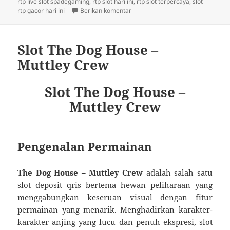
pada
rtp live slot spadegaming
,
rtp slot hari ini
,
rtp slot terpercaya
,
slot
untuk Menjadi Jagoan di Dunia Slo
rtp gacor hari ini
Berikan komentar
Slot The Dog House –
Muttley Crew
Slot
The Dog House –
Muttley Crew
Pengenalan Permainan
The Dog House – Muttley Crew
adalah salah satu
slot deposit qris
bertema hewan peliharaan yang
menggabungkan keseruan visual dengan fitur
permainan yang menarik. Menghadirkan karakter-
karakter anjing yang lucu dan penuh ekspresi, slot