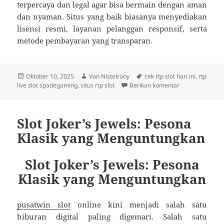
terpercaya dan legal agar bisa bermain dengan aman
dan nyaman. Situs yang baik biasanya menyediakan
lisensi resmi, layanan pelanggan responsif, serta
metode pembayaran yang transparan.
Diposkan
Penulis
Tag
Oktober 10, 2025
Van Nistelrooy
cek rtp slot hari ini
,
rtp
pada
untuk Slot Wil
live slot spadegaming
,
situs rtp slot
Berikan komentar
Slot Joker’s Jewels: Pesona
Klasik yang Menguntungkan
Slot Joker’s Jewels: Pesona
Klasik yang Menguntungkan
pusatwin slot
online kini menjadi salah satu
hiburan digital paling digemari. Salah satu