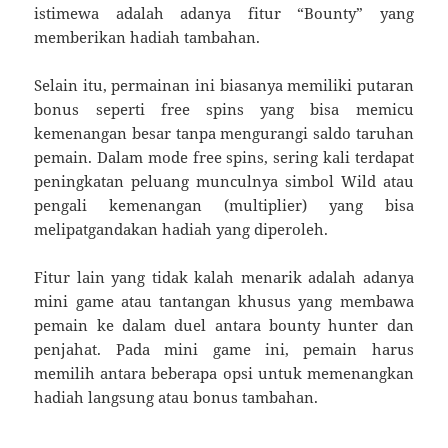
istimewa adalah adanya fitur “Bounty” yang
memberikan hadiah tambahan.
Selain itu, permainan ini biasanya memiliki putaran
bonus seperti free spins yang bisa memicu
kemenangan besar tanpa mengurangi saldo taruhan
pemain. Dalam mode free spins, sering kali terdapat
peningkatan peluang munculnya simbol Wild atau
pengali kemenangan (multiplier) yang bisa
melipatgandakan hadiah yang diperoleh.
Fitur lain yang tidak kalah menarik adalah adanya
mini game atau tantangan khusus yang membawa
pemain ke dalam duel antara bounty hunter dan
penjahat. Pada mini game ini, pemain harus
memilih antara beberapa opsi untuk memenangkan
hadiah langsung atau bonus tambahan.