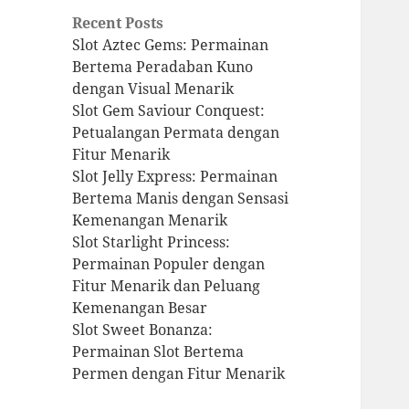
Recent Posts
Slot Aztec Gems: Permainan
Bertema Peradaban Kuno
dengan Visual Menarik
Slot Gem Saviour Conquest:
Petualangan Permata dengan
Fitur Menarik
Slot Jelly Express: Permainan
Bertema Manis dengan Sensasi
Kemenangan Menarik
Slot Starlight Princess:
Permainan Populer dengan
Fitur Menarik dan Peluang
Kemenangan Besar
Slot Sweet Bonanza:
Permainan Slot Bertema
Permen dengan Fitur Menarik