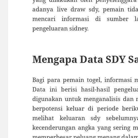
adanya live draw sdy, pemain ti
mencari informasi di sumber l
pengeluaran sidney.
Mengapa Data SDY Sa
Bagi para pemain togel, informasi m
Data ini berisi hasil-hasil penge
digunakan untuk menganalisis dan
berpotensi keluar di periode berik
melihat keluaran sdy sebelumn
kecenderungan angka yang sering mu
memperbesar peluang menang dalam