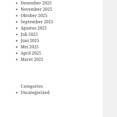
Desember 2025
November 2025
Oktober 2025
September 2025
Agustus 2025
Juli 2025
Juni 2025
Mei 2025
April 2025
Maret 2025
Categories
Uncategorized