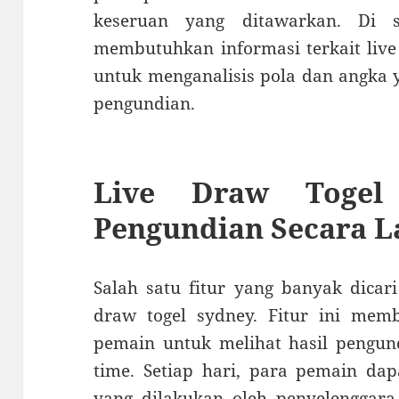
keseruan yang ditawarkan. Di s
membutuhkan informasi terkait live
untuk menganalisis pola dan angka 
pengundian.
Live Draw Togel 
Pengundian Secara 
Salah satu fitur yang banyak dicar
draw togel sydney. Fitur ini me
pemain untuk melihat hasil pengund
time. Setiap hari, para pemain da
yang dilakukan oleh penyelenggara