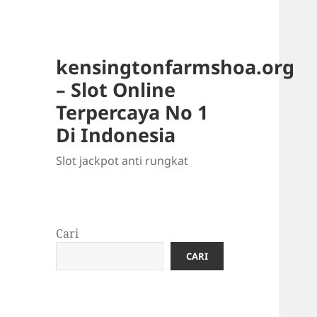
kensingtonfarmshoa.org
– Slot Online
Terpercaya No 1
Di Indonesia
Slot jackpot anti rungkat
Cari
CARI