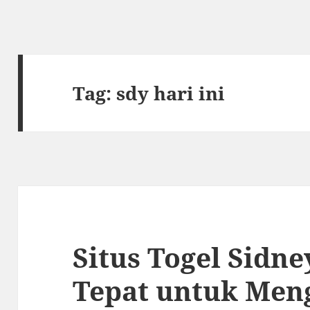
Tag:
sdy hari ini
Situs Togel Sidn
Tepat untuk Men