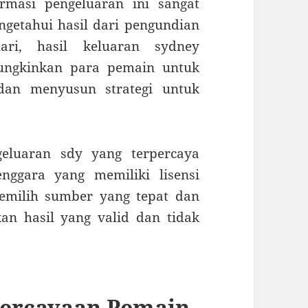
ormasi pengeluaran ini sangat
getahui hasil dari pengundian
ari, hasil keluaran sydney
mungkinkan para pemain untuk
dan menyusun strategi untuk
geluaran sdy yang terpercaya
nggara yang memiliki lisensi
memilih sumber yang tepat dan
an hasil yang valid dan tidak
percayaan Pemain