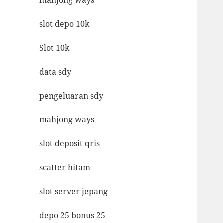
mahjong ways
slot depo 10k
Slot 10k
data sdy
pengeluaran sdy
mahjong ways
slot deposit qris
scatter hitam
slot server jepang
depo 25 bonus 25