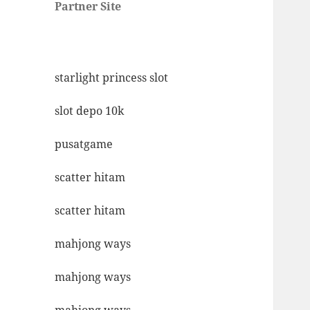
Partner Site
starlight princess slot
slot depo 10k
pusatgame
scatter hitam
scatter hitam
mahjong ways
mahjong ways