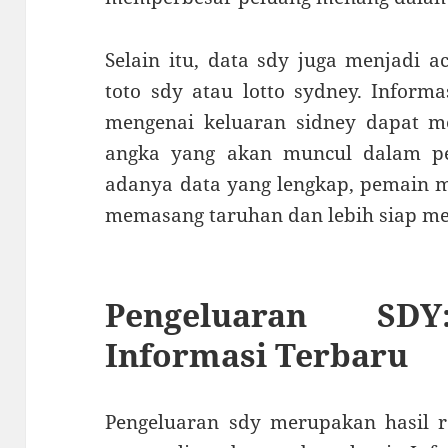
Selain itu, data sdy juga menjadi 
toto sdy atau lotto sydney. Inform
mengenai keluaran sidney dapat 
angka yang akan muncul dalam pe
adanya data yang lengkap, pemain m
memasang taruhan dan lebih siap me
Pengeluaran SDY
Informasi Terbaru
Pengeluaran sdy merupakan hasil r