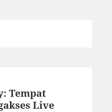
ey: Tempat
gakses Live