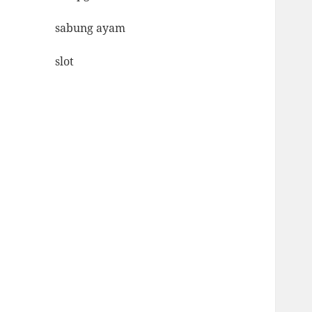
sabung ayam
slot