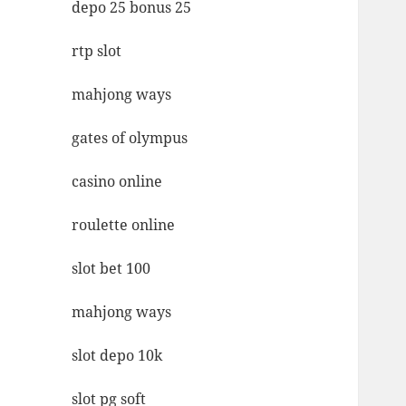
depo 25 bonus 25
rtp slot
mahjong ways
gates of olympus
casino online
roulette online
slot bet 100
mahjong ways
slot depo 10k
slot pg soft