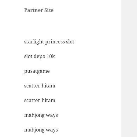
Partner Site
starlight princess slot
slot depo 10k
pusatgame
scatter hitam
scatter hitam
mahjong ways
mahjong ways