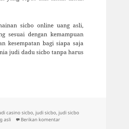
inan sicbo online uang asli,
ang sesuai dengan kemampuan
an kesempatan bagi siapa saja
ia judi dadu sicbo tanpa harus
ag
udi casino sicbo
,
judi sicbo
,
judi sicbo
untuk Sicbo Online: Permainan
g asli
Berikan komentar