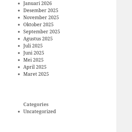
Januari 2026
Desember 2025
November 2025
Oktober 2025
September 2025
Agustus 2025
Juli 2025
Juni 2025
Mei 2025
April 2025
Maret 2025
Categories
Uncategorized