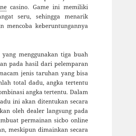
ine
casino
. Game ini memiliki
ngat seru, sehingga menarik
gin mencoba keberuntungannya
i yang menggunakan tiga buah
n pada hasil dari pelemparan
 macam jenis taruhan yang bisa
mlah total dadu, angka tertentu
ombinasi angka tertentu. Dalam
dadu ini akan ditentukan secara
kan oleh dealer langsung pada
embuat permainan sicbo online
an, meskipun dimainkan secara