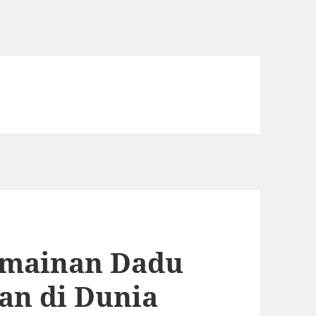
ermainan Dadu
an di Dunia