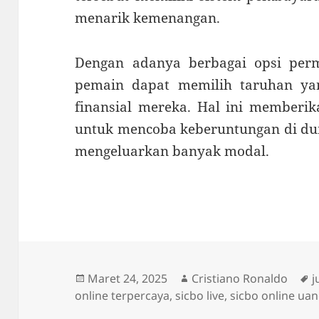
menarik kemenangan.
Dengan adanya berbagai opsi perma
pemain dapat memilih taruhan y
finansial mereka. Hal ini memberik
untuk mencoba keberuntungan di dun
mengeluarkan banyak modal.
Diposkan
Penulis
T
Maret 24, 2025
Cristiano Ronaldo
j
pada
online terpercaya
,
sicbo live
,
sicbo online uan