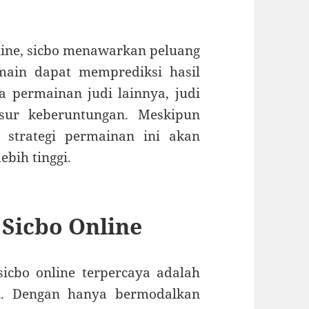
online, sicbo menawarkan peluang
main dapat memprediksi hasil
a permainan judi lainnya, judi
sur keberuntungan. Meskipun
 strategi permainan ini akan
bih tinggi.
Sicbo Online
icbo online terpercaya adalah
n. Dengan hanya bermodalkan