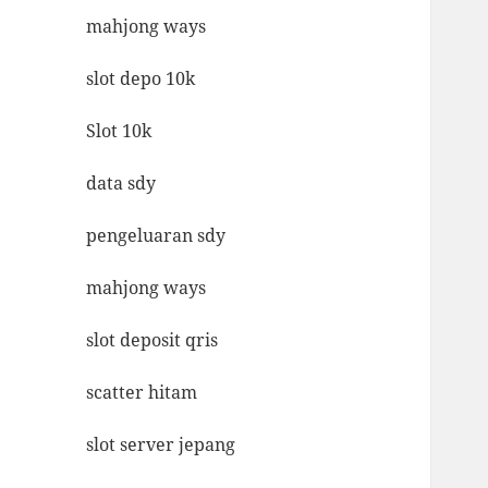
mahjong ways
slot depo 10k
Slot 10k
data sdy
pengeluaran sdy
mahjong ways
slot deposit qris
scatter hitam
slot server jepang