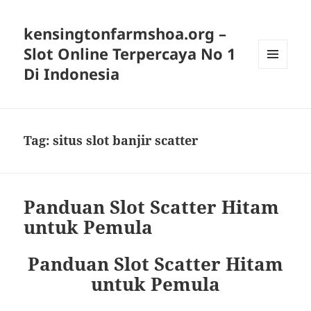
kensingtonfarmshoa.org –
Slot Online Terpercaya No 1
Di Indonesia
MENU
DAN
WIDGET
Tag:
situs slot banjir scatter
Panduan Slot Scatter Hitam
untuk Pemula
Panduan Slot Scatter Hitam
untuk Pemula