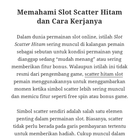
Memahami Slot Scatter Hitam
dan Cara Kerjanya
Dalam dunia permainan slot online, istilah
Slot
Scatter Hitam
sering muncul di kalangan pemain
sebagai sebutan untuk kondisi permainan yang
dianggap sedang “mudah menang” atau sering
memberikan fitur bonus. Walaupun istilah ini tidak
resmi dari pengembang game,
scatter hitam slot
pemain menggunakannya untuk menggambarkan
momen ketika simbol scatter lebih sering muncul
dan memicu fitur seperti free spin atau bonus game.
Simbol scatter sendiri adalah salah satu elemen
penting dalam permainan slot. Biasanya, scatter
tidak perlu berada pada garis pembayaran tertentu
untuk memberikan hadiah. Cukup muncul dalam