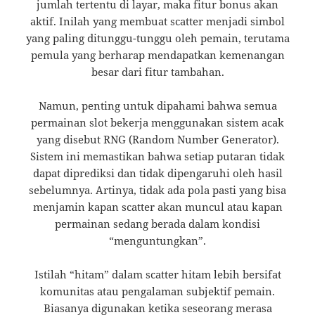
jumlah tertentu di layar, maka fitur bonus akan
aktif. Inilah yang membuat scatter menjadi simbol
yang paling ditunggu-tunggu oleh pemain, terutama
pemula yang berharap mendapatkan kemenangan
besar dari fitur tambahan.
Namun, penting untuk dipahami bahwa semua
permainan slot bekerja menggunakan sistem acak
yang disebut RNG (Random Number Generator).
Sistem ini memastikan bahwa setiap putaran tidak
dapat diprediksi dan tidak dipengaruhi oleh hasil
sebelumnya. Artinya, tidak ada pola pasti yang bisa
menjamin kapan scatter akan muncul atau kapan
permainan sedang berada dalam kondisi
“menguntungkan”.
Istilah “hitam” dalam scatter hitam lebih bersifat
komunitas atau pengalaman subjektif pemain.
Biasanya digunakan ketika seseorang merasa