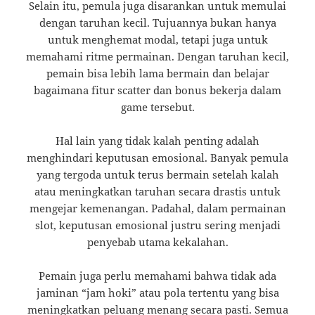
Selain itu, pemula juga disarankan untuk memulai
dengan taruhan kecil. Tujuannya bukan hanya
untuk menghemat modal, tetapi juga untuk
memahami ritme permainan. Dengan taruhan kecil,
pemain bisa lebih lama bermain dan belajar
bagaimana fitur scatter dan bonus bekerja dalam
game tersebut.
Hal lain yang tidak kalah penting adalah
menghindari keputusan emosional. Banyak pemula
yang tergoda untuk terus bermain setelah kalah
atau meningkatkan taruhan secara drastis untuk
mengejar kemenangan. Padahal, dalam permainan
slot, keputusan emosional justru sering menjadi
penyebab utama kekalahan.
Pemain juga perlu memahami bahwa tidak ada
jaminan “jam hoki” atau pola tertentu yang bisa
meningkatkan peluang menang secara pasti. Semua