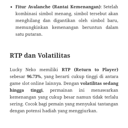
Fitur Avalanche (Rantai Kemenangan)
: Setelah
kombinasi simbol menang, simbol tersebut akan
menghilang dan digantikan oleh simbol baru,
memungkinkan kemenangan beruntun dalam
satu putaran.
RTP dan Volatilitas
Lucky Neko memiliki
RTP (Return to Player)
sebesar
96.73%
, yang berarti cukup tinggi di antara
game slot online lainnya. Dengan
volatilitas sedang
hingga tinggi
, permainan ini menawarkan
kemenangan yang cukup besar namun tidak terlalu
sering. Cocok bagi pemain yang menyukai tantangan
dengan potensi hadiah yang menggiurkan.