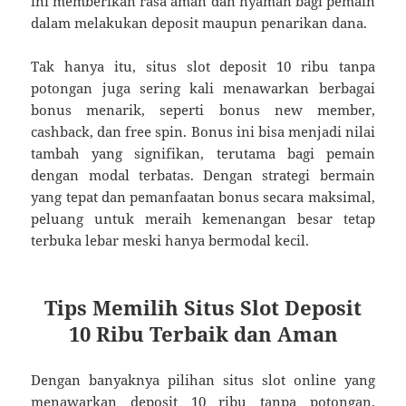
ini memberikan rasa aman dan nyaman bagi pemain
dalam melakukan deposit maupun penarikan dana.
Tak hanya itu, situs slot deposit 10 ribu tanpa
potongan juga sering kali menawarkan berbagai
bonus menarik, seperti bonus new member,
cashback, dan free spin. Bonus ini bisa menjadi nilai
tambah yang signifikan, terutama bagi pemain
dengan modal terbatas. Dengan strategi bermain
yang tepat dan pemanfaatan bonus secara maksimal,
peluang untuk meraih kemenangan besar tetap
terbuka lebar meski hanya bermodal kecil.
Tips Memilih Situs Slot Deposit
10 Ribu Terbaik dan Aman
Dengan banyaknya pilihan situs slot online yang
menawarkan deposit 10 ribu tanpa potongan,