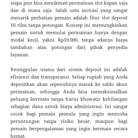
siapa pun bisa menikmati permainan slot kapan saja
dan di mana saja. Salah satu inovasi yang sangat
menarik perhatian pemain adalah fitur slot deposit
10 ribu tanpa potongan. Konsep ini memungkinkan
pemain untuk memulai permainan hanya dengan
modal kecil, yakni Rp10.000, tanpa adanya biaya
tambahan atau potongan dari pihak penyedia
layanan.
Keunggulan utama dari sistem deposit ini adalah
efisiensi dan transparansi. Setiap rupiah yang Anda
depositkan akan sepenuhnya masuk ke saldo akun
permainan, sehingga Anda bisa memaksimalkan
peluang bermain tanpa harus khawatir kehilangan
sebagian dana untuk biaya administrasi. Ini sangat
cocok bagi pemain pemula yang ingin mencoba
peruntungan tanpa risiko besar, maupun bagi
pemain berpengalaman yang ingin bermain secara
hemat.