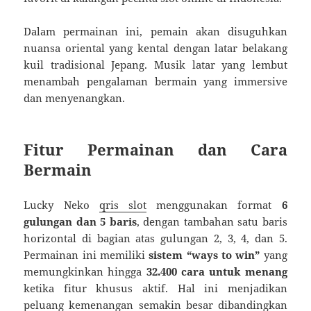
Dalam permainan ini, pemain akan disuguhkan
nuansa oriental yang kental dengan latar belakang
kuil tradisional Jepang. Musik latar yang lembut
menambah pengalaman bermain yang immersive
dan menyenangkan.
Fitur Permainan dan Cara
Bermain
Lucky Neko
qris slot
menggunakan format
6
gulungan dan 5 baris
, dengan tambahan satu baris
horizontal di bagian atas gulungan 2, 3, 4, dan 5.
Permainan ini memiliki
sistem “ways to win”
yang
memungkinkan hingga
32.400 cara untuk menang
ketika fitur khusus aktif. Hal ini menjadikan
peluang kemenangan semakin besar dibandingkan