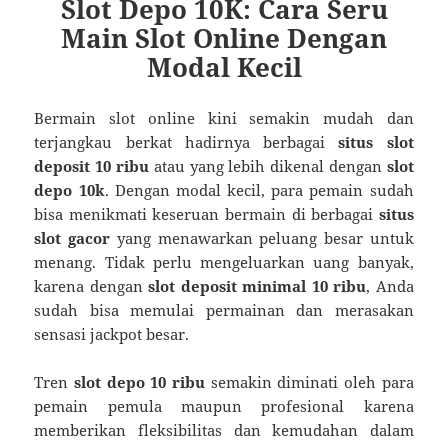
Slot Depo 10K: Cara Seru
Main Slot Online Dengan
Modal Kecil
Bermain slot online kini semakin mudah dan
terjangkau berkat hadirnya berbagai
situs slot
deposit 10 ribu
atau yang lebih dikenal dengan
slot
depo 10k
. Dengan modal kecil, para pemain sudah
bisa menikmati keseruan bermain di berbagai
situs
slot gacor
yang menawarkan peluang besar untuk
menang. Tidak perlu mengeluarkan uang banyak,
karena dengan
slot deposit minimal 10 ribu
, Anda
sudah bisa memulai permainan dan merasakan
sensasi jackpot besar.
Tren
slot depo 10 ribu
semakin diminati oleh para
pemain pemula maupun profesional karena
memberikan fleksibilitas dan kemudahan dalam