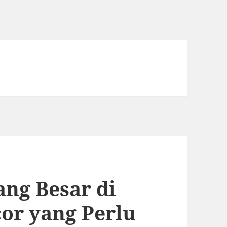
ng Besar di
or yang Perlu