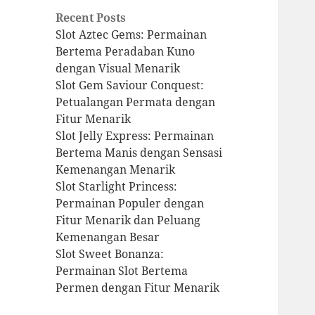
Recent Posts
Slot Aztec Gems: Permainan
Bertema Peradaban Kuno
dengan Visual Menarik
Slot Gem Saviour Conquest:
Petualangan Permata dengan
Fitur Menarik
Slot Jelly Express: Permainan
Bertema Manis dengan Sensasi
Kemenangan Menarik
Slot Starlight Princess:
Permainan Populer dengan
Fitur Menarik dan Peluang
Kemenangan Besar
Slot Sweet Bonanza:
Permainan Slot Bertema
Permen dengan Fitur Menarik