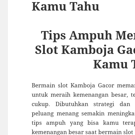
Kamu Tahu
Tips Ampuh Men
Slot Kamboja Ga
Kamu 
Bermain slot Kamboja Gacor mema
untuk meraih kemenangan besar, te
cukup. Dibutuhkan strategi da
peluang menang semakin meningkat.
tips ampuh yang bisa kamu tera
kemenangan besar saat bermain slot