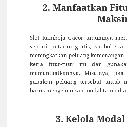
2. Manfaatkan Fit
Maksi
Slot Kamboja Gacor umumnya meny
seperti putaran gratis, simbol sca
meningkatkan peluang kemenangan.
kerja fitur-fitur ini dan guna
memanfaatkannya. Misalnya, jika
gunakan peluang tersebut untuk 
harus mengeluarkan modal tambaha
3. Kelola Modal