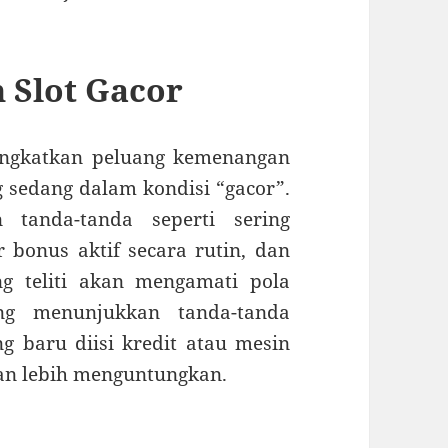
n Slot Gacor
ingkatkan peluang kemenangan
sedang dalam kondisi “gacor”.
 tanda-tanda seperti sering
 bonus aktif secara rutin, dan
g teliti akan mengamati pola
ng menunjukkan tanda-tanda
g baru diisi kredit atau mesin
an lebih menguntungkan.