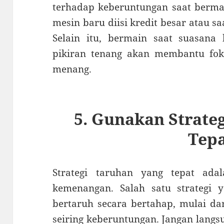
terhadap keberuntungan saat bermai
mesin baru diisi kredit besar atau sa
Selain itu, bermain saat suasana 
pikiran tenang akan membantu fo
menang.
5. Gunakan Strate
Tep
Strategi taruhan yang tepat ada
kemenangan. Salah satu strategi
bertaruh secara bertahap, mulai da
seiring keberuntungan. Jangan lang