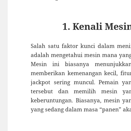
1. Kenali Mesi
Salah satu faktor kunci dalam men
adalah mengetahui mesin mana yang 
Mesin ini biasanya menunjukkan
memberikan kemenangan kecil, fitur
jackpot sering muncul. Pemain yan
tersebut dan memilih mesin ya
keberuntungan. Biasanya, mesin yan
yang sedang dalam masa “panen” ak