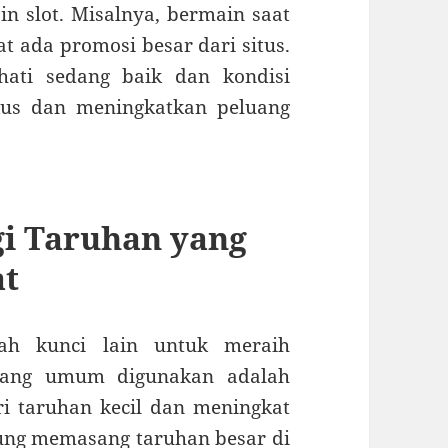
n slot. Misalnya, bermain saat
at ada promosi besar dari situs.
hati sedang baik dan kondisi
kus dan meningkatkan peluang
gi Taruhan yang
at
lah kunci lain untuk meraih
 yang umum digunakan adalah
ri taruhan kecil dan meningkat
sung memasang taruhan besar di