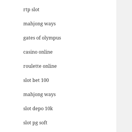
rtp slot
mahjong ways
gates of olympus
casino online
roulette online
slot bet 100
mahjong ways
slot depo 10k
slot pg soft