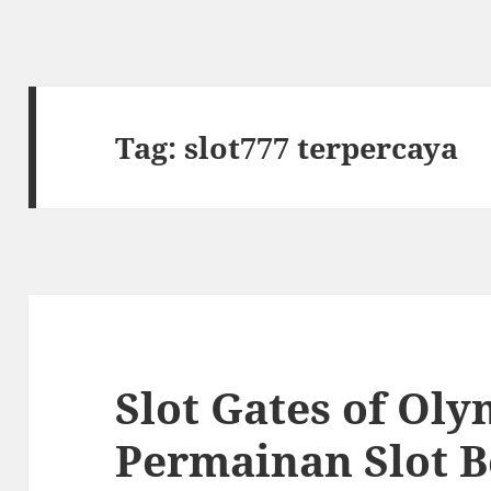
Tag:
slot777 terpercaya
Slot Gates of Ol
Permainan Slot 