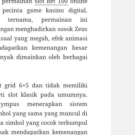
tu permainan
slot bet 100
online
pecinta game kasino digital.
n ternama, permainan ini
engan menghadirkan sosok Zeus
isual yang megah, efek animasi
ndapatkan kemenangan besar
anyak dimainkan oleh berbagai
 grid 6×5 dan tidak memiliki
rti slot klasik pada umumnya.
lympus menerapkan sistem
bol yang sama yang muncul di
ka simbol yang cocok terkumpul
erhak mendapatkan kemenangan