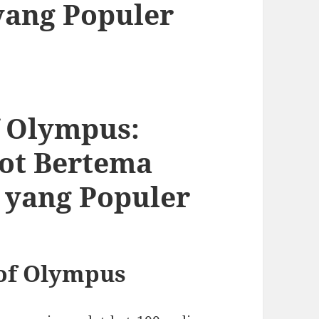
yang Populer
f Olympus:
ot Bertema
 yang Populer
 of Olympus