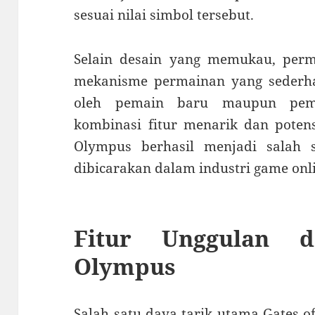
sesuai nilai simbol tersebut.
Selain desain yang memukau, perma
mekanisme permainan yang sederh
oleh pemain baru maupun pema
kombinasi fitur menarik dan potens
Olympus berhasil menjadi salah 
dibicarakan dalam industri game onl
Fitur Unggulan 
Olympus
Salah satu daya tarik utama Gates 