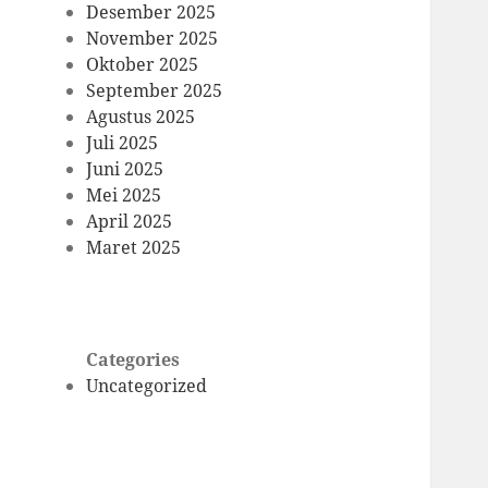
Desember 2025
November 2025
Oktober 2025
September 2025
Agustus 2025
Juli 2025
Juni 2025
Mei 2025
April 2025
Maret 2025
Categories
Uncategorized