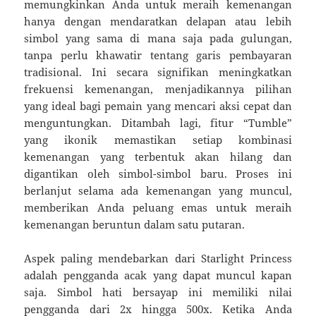
memungkinkan Anda untuk meraih kemenangan
hanya dengan mendaratkan delapan atau lebih
simbol yang sama di mana saja pada gulungan,
tanpa perlu khawatir tentang garis pembayaran
tradisional. Ini secara signifikan meningkatkan
frekuensi kemenangan, menjadikannya pilihan
yang ideal bagi pemain yang mencari aksi cepat dan
menguntungkan. Ditambah lagi, fitur “Tumble”
yang ikonik memastikan setiap kombinasi
kemenangan yang terbentuk akan hilang dan
digantikan oleh simbol-simbol baru. Proses ini
berlanjut selama ada kemenangan yang muncul,
memberikan Anda peluang emas untuk meraih
kemenangan beruntun dalam satu putaran.
Aspek paling mendebarkan dari Starlight Princess
adalah pengganda acak yang dapat muncul kapan
saja. Simbol hati bersayap ini memiliki nilai
pengganda dari 2x hingga 500x. Ketika Anda