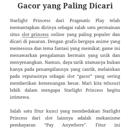
Gacor yang Paling Dicari
Starlight Princess dari Pragmatic Play telah
memantapkan dirinya sebagai salah satu permainan
situs
slot princess
online yang paling populer dan
dicari di pasaran. Dengan grafis bergaya anime yang
memesona dan tema fantasi yang memikat, game ini
menawarkan pengalaman bermain yang unik dan
menyenangkan. Namun, daya tarik utamanya bukan
hanya pada penampilannya yang cantik, melainkan
pada reputasinya sebagai slot “gacor” yang sering
memberikan kemenangan besar. Mari kita telusuri
lebih dalam mengapa Starlight Princess begitu
istimewa.
Salah satu fitur kunci yang membedakan Starlight
Princess dari slot lainnya adalah mekanisme
pembayaran “Pay Anywhere”. Fitur ini