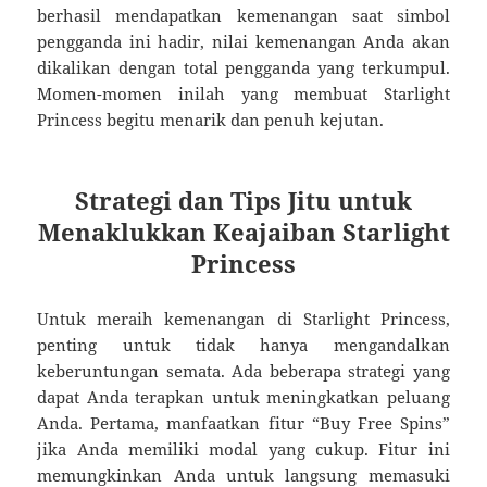
berhasil mendapatkan kemenangan saat simbol
pengganda ini hadir, nilai kemenangan Anda akan
dikalikan dengan total pengganda yang terkumpul.
Momen-momen inilah yang membuat Starlight
Princess begitu menarik dan penuh kejutan.
Strategi dan Tips Jitu untuk
Menaklukkan Keajaiban Starlight
Princess
Untuk meraih kemenangan di Starlight Princess,
penting untuk tidak hanya mengandalkan
keberuntungan semata. Ada beberapa strategi yang
dapat Anda terapkan untuk meningkatkan peluang
Anda. Pertama, manfaatkan fitur “Buy Free Spins”
jika Anda memiliki modal yang cukup. Fitur ini
memungkinkan Anda untuk langsung memasuki