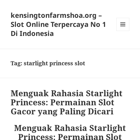
kensingtonfarmshoa.org –
Slot Online Terpercaya No 1
Di Indonesia
MENU
DAN
WIDGET
Tag:
starlight princess slot
Menguak Rahasia Starlight
Princess: Permainan Slot
Gacor yang Paling Dicari
Menguak Rahasia Starlight
Princess: Permainan Slot