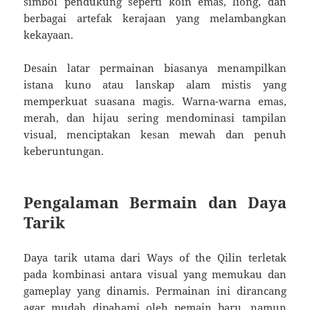
simbol pendukung seperti koin emas, liong, dan
berbagai artefak kerajaan yang melambangkan
kekayaan.
Desain latar permainan biasanya menampilkan
istana kuno atau lanskap alam mistis yang
memperkuat suasana magis. Warna-warna emas,
merah, dan hijau sering mendominasi tampilan
visual, menciptakan kesan mewah dan penuh
keberuntungan.
Pengalaman Bermain dan Daya
Tarik
Daya tarik utama dari
Ways of the Qilin
terletak
pada kombinasi antara visual yang memukau dan
gameplay yang dinamis. Permainan ini dirancang
agar mudah dipahami oleh pemain baru, namun