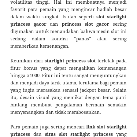
volatilitas tinggi. Hal ini membuatnya menjadi
favorit para pemain yang mengincar hadiah besar
dalam waktu singkat. Istilah seperti
slot starlight
princess gacor
dan
princess slot gacor
sering
digunakan untuk menandakan bahwa mesin slot ini
sedang dalam kondisi “panas” atau sering
memberikan kemenangan.
Keunikan dari
starlight princess slot
terletak pada
fitur bonus yang dapat mengalikan kemenangan
hingga x1000. Fitur ini tentu sangat menguntungkan
dan menjadi daya tarik utama, terutama bagi pemain
yang ingin merasakan sensasi jackpot besar. Selain
itu, desain visual yang memikat dengan tema putri
bintang membuat pengalaman bermain semakin
menyenangkan dan tidak membosankan.
Para pemain juga sering mencari
link slot starlight
princess
dan
situs slot starlight princess
yang