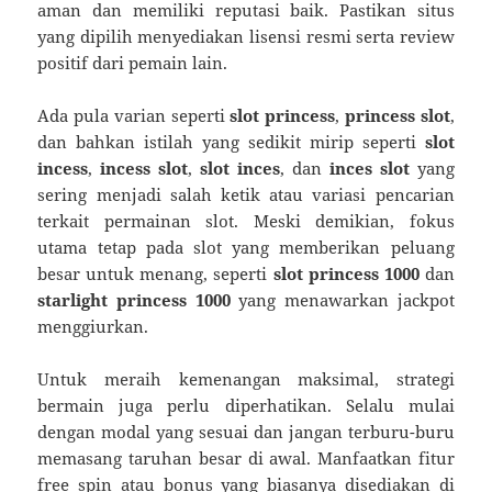
aman dan memiliki reputasi baik. Pastikan situs
yang dipilih menyediakan lisensi resmi serta review
positif dari pemain lain.
Ada pula varian seperti
slot princess
,
princess slot
,
dan bahkan istilah yang sedikit mirip seperti
slot
incess
,
incess slot
,
slot inces
, dan
inces slot
yang
sering menjadi salah ketik atau variasi pencarian
terkait permainan slot. Meski demikian, fokus
utama tetap pada slot yang memberikan peluang
besar untuk menang, seperti
slot princess 1000
dan
starlight princess 1000
yang menawarkan jackpot
menggiurkan.
Untuk meraih kemenangan maksimal, strategi
bermain juga perlu diperhatikan. Selalu mulai
dengan modal yang sesuai dan jangan terburu-buru
memasang taruhan besar di awal. Manfaatkan fitur
free spin atau bonus yang biasanya disediakan di