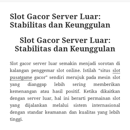
Slot Gacor Server Luar:
Stabilitas dan Keunggulan
Slot Gacor Server Luar:
Stabilitas dan Keunggulan
Slot gacor server luar semakin menjadi sorotan di
kalangan penggemar slot online. Istilah “situs
slot
pusatgame
gacor” sendiri merujuk pada mesin slot
yang dianggap lebih sering memberikan
kemenangan atau hasil positif. Ketika dikaitkan
dengan server luar, hal ini berarti permainan slot
yang dijalankan melalui sistem internasional
dengan standar keamanan dan kualitas yang lebih
tinggi.