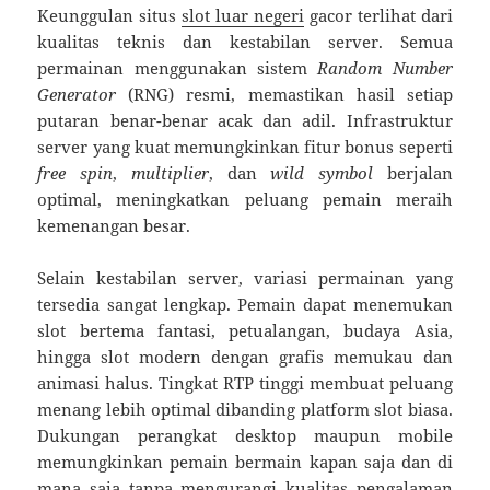
Keunggulan situs
slot luar negeri
gacor terlihat dari
kualitas teknis dan kestabilan server. Semua
permainan menggunakan sistem
Random Number
Generator
(RNG) resmi, memastikan hasil setiap
putaran benar-benar acak dan adil. Infrastruktur
server yang kuat memungkinkan fitur bonus seperti
free spin
,
multiplier
, dan
wild symbol
berjalan
optimal, meningkatkan peluang pemain meraih
kemenangan besar.
Selain kestabilan server, variasi permainan yang
tersedia sangat lengkap. Pemain dapat menemukan
slot bertema fantasi, petualangan, budaya Asia,
hingga slot modern dengan grafis memukau dan
animasi halus. Tingkat RTP tinggi membuat peluang
menang lebih optimal dibanding platform slot biasa.
Dukungan perangkat desktop maupun mobile
memungkinkan pemain bermain kapan saja dan di
mana saja tanpa mengurangi kualitas pengalaman