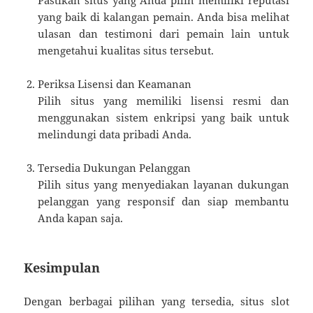
Pastikan situs yang Anda pilih memiliki reputasi
yang baik di kalangan pemain. Anda bisa melihat
ulasan dan testimoni dari pemain lain untuk
mengetahui kualitas situs tersebut.
Periksa Lisensi dan Keamanan
Pilih situs yang memiliki lisensi resmi dan
menggunakan sistem enkripsi yang baik untuk
melindungi data pribadi Anda.
Tersedia Dukungan Pelanggan
Pilih situs yang menyediakan layanan dukungan
pelanggan yang responsif dan siap membantu
Anda kapan saja.
Kesimpulan
Dengan berbagai pilihan yang tersedia, situs slot