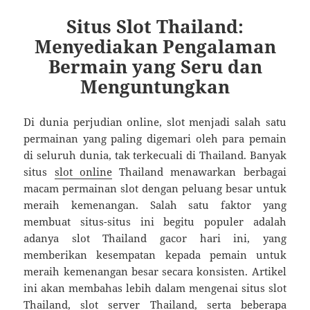
Situs Slot Thailand:
Menyediakan Pengalaman
Bermain yang Seru dan
Menguntungkan
Di dunia perjudian online, slot menjadi salah satu
permainan yang paling digemari oleh para pemain
di seluruh dunia, tak terkecuali di Thailand. Banyak
situs
slot online
Thailand menawarkan berbagai
macam permainan slot dengan peluang besar untuk
meraih kemenangan. Salah satu faktor yang
membuat situs-situs ini begitu populer adalah
adanya slot Thailand gacor hari ini, yang
memberikan kesempatan kepada pemain untuk
meraih kemenangan besar secara konsisten. Artikel
ini akan membahas lebih dalam mengenai situs slot
Thailand, slot server Thailand, serta beberapa