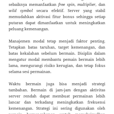
sebaiknya memanfaatkan
free spin
,
multiplier
, dan
wild symbol
secara efektif. Server yang stabil
memudahkan aktivasi fitur bonus sehingga setiap
putaran dapat dimanfaatkan untuk meningkatkan
peluang kemenangan.
Manajemen modal tetap menjadi faktor penting.
Tetapkan batas taruhan, target kemenangan, dan
batas kekalahan sebelum bermain. Disiplin dalam
mengatur modal membantu pemain bermain lebih
lama, mengurangi risiko kerugian, dan tetap fokus
selama sesi permainan.
Waktu bermain juga bisa menjadi strategi
tambahan. Bermain di jam-jam dengan aktivitas
server rendah dapat membuat permainan lebih
lancar dan terkadang meningkatkan frekuensi
kemenangan. Strategi ini sering digunakan oleh