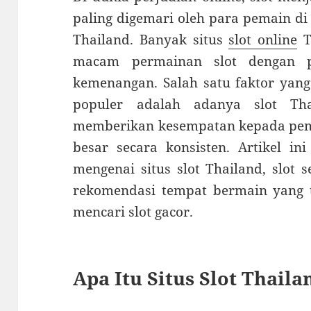
paling digemari oleh para pemain di 
Thailand. Banyak situs
slot online
T
macam permainan slot dengan p
kemenangan. Salah satu faktor yang 
populer adalah adanya slot Tha
memberikan kesempatan kepada pe
besar secara konsisten. Artikel i
mengenai situs slot Thailand, slot 
rekomendasi tempat bermain yang 
mencari slot gacor.
Apa Itu Situs Slot Thaila