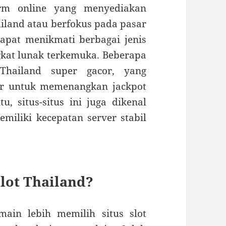
form online yang menyediakan
ailand atau berfokus pada pasar
dapat menikmati berbagai jenis
gkat lunak terkemuka. Beberapa
Thailand super gacor, yang
ar untuk memenangkan jackpot
u, situs-situs ini juga dikenal
miliki kecepatan server stabil
lot Thailand?
ain lebih memilih situs slot