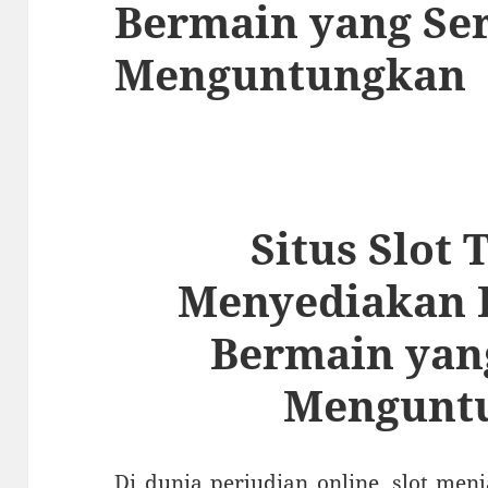
Bermain yang Se
Menguntungkan
Situs Slot 
Menyediakan 
Bermain yan
Mengunt
Di dunia perjudian online, slot men