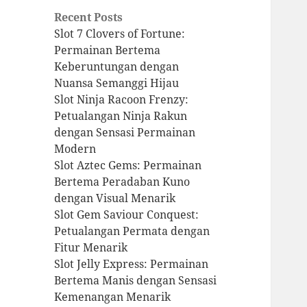
Recent Posts
Slot 7 Clovers of Fortune:
Permainan Bertema
Keberuntungan dengan
Nuansa Semanggi Hijau
Slot Ninja Racoon Frenzy:
Petualangan Ninja Rakun
dengan Sensasi Permainan
Modern
Slot Aztec Gems: Permainan
Bertema Peradaban Kuno
dengan Visual Menarik
Slot Gem Saviour Conquest:
Petualangan Permata dengan
Fitur Menarik
Slot Jelly Express: Permainan
Bertema Manis dengan Sensasi
Kemenangan Menarik