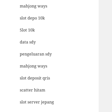
mahjong ways
slot depo 10k
Slot 10k
data sdy
pengeluaran sdy
mahjong ways
slot deposit qris
scatter hitam
slot server jepang