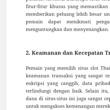
fitur-fitur khusus yang memastika
memberikan peluang lebih besar un
pemain dapat menikmati penga
menguntungkan dan menyenangkan.
2. Keamanan dan Kecepatan T
Pemain yang memilih situs slot Tha
keamanan transaksi yang sangat te
enkripsi yang canggih, data priba
terlindungi dengan baik. Selain itu
dana di situs-situs ini juga sangat
untuk mengakses kemenangan merek