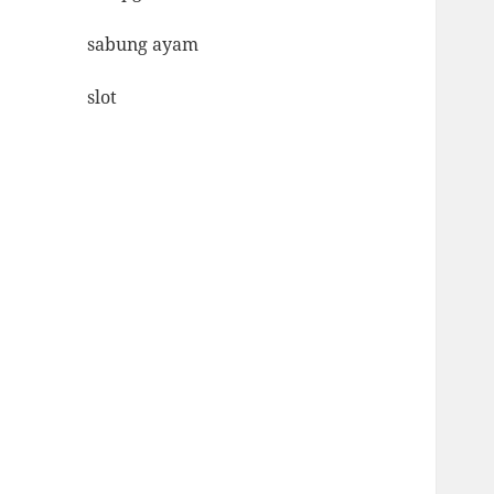
sabung ayam
slot