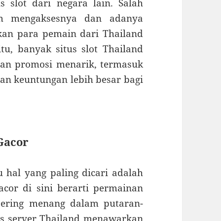
 slot dari negara lain. Salah
m mengaksesnya dan adanya
an para pemain dari Thailand
tu, banyak situs slot Thailand
an promosi menarik, termasuk
an keuntungan lebih besar bagi
 Gacor
u hal yang paling dicari adalah
acor di sini berarti permainan
sering menang dalam putaran-
tus server Thailand menawarkan